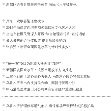
新疆阿合奇县野狼袭击家畜 牧民40只羊被咬死
库车：欢歌喜迎诺鲁孜节
2015年新疆定向培养73名高层次文化艺术人才
奎屯市社区民警深入开展“综合治理宣传月”宣传活动
做大做响两会宣传报道 提升新疆影响力
张春贤：增强全面深化改革的针对性实效性
“短平快”项目为新疆大众创业“加码”
新疆国资国企改革：按照市场改革方向推进
工资不到两千爱心耐心考验人 乌鲁木齐民办特教太难招
乌鲁木齐市出台扶持民办幼儿园暂行管理办法
中石油塔里木油田分公司两高管涉嫌严重违纪被查
乌鲁木齐治理停车场乱象 占道停车场经营权试点招标拍卖