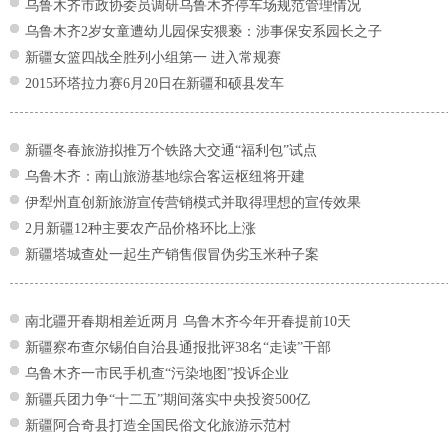
乌鲁木齐市政协委员调研乌鲁木齐停车场规范管理情况
乌鲁木齐2岁女童遭幼儿园保安猥亵：涉事保安系园长之子
新疆女篮四战全胜列小组第一 进入常规赛
2015环塔拉力赛6月20日在新疆和硕县发车
新疆冬春旅游拟推万个铁路大交通“福利包”试点
乌鲁木齐：南山旅游基地综合客运枢纽将开建
伊犁州直创新旅游宣传营销模式并取得理想的宣传效果
2月新疆12种主要农产品价格环比上涨
新疆塔城查处一起生产销售假冒伪劣玉米种子案
南北疆开春期相差近两月 乌鲁木齐今年开春提前10天
新疆察布查尔锡伯自治县通报批评38名“走读”干部
乌鲁木齐一市民手机查“污染地图”投诉企业
新疆兵团力争“十二五”期间落实中央投资500亿
新疆阿合奇县打造全国民俗文化旅游示范村