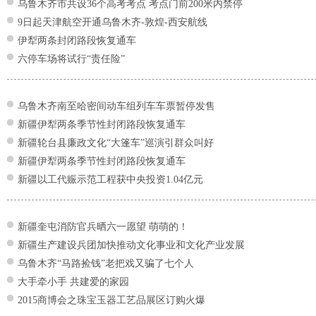
乌鲁木齐市共设36个高考考点 考点门前200米内禁停
9日起天津航空开通乌鲁木齐-敦煌-西安航线
伊犁两条封闭路段恢复通车
六停车场将试行“责任险”
乌鲁木齐南至哈密间动车组列车车票暂停发售
新疆伊犁两条季节性封闭路段恢复通车
新疆轮台县廉政文化“大篷车”巡演引群众叫好
新疆伊犁两条季节性封闭路段恢复通车
新疆以工代赈示范工程获中央投资1.04亿元
新疆奎屯消防官兵晒六一愿望 萌萌的！
新疆生产建设兵团加快推动文化事业和文化产业发展
乌鲁木齐“马路捡钱”老把戏又骗了七个人
大手牵小手 共建爱的家园
2015商博会之珠宝玉器工艺品展区订购火爆