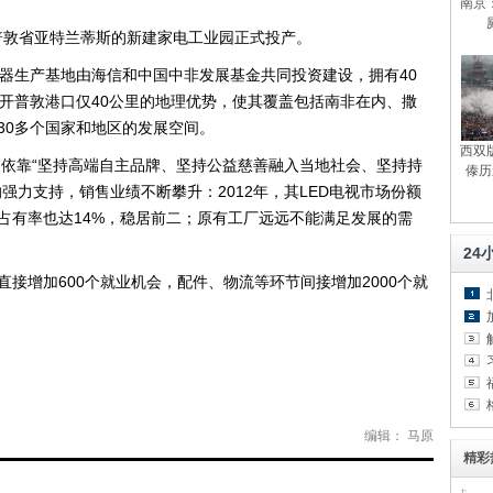
南京
开普敦省亚特兰蒂斯的新建家电工业园正式投产。
电器生产基地由海信和中国中非发展基金共同投资建设，拥有40
离开普敦港口仅40公里的地理优势，使其覆盖包括南非在内、撒
30多个国家和地区的发展空间。
西双
，依靠“坚持高端自主品牌、坚持公益慈善融入当地社会、坚持持
傣历
强力支持，销售业绩不断攀升：2012年，其LED电视市场份额
场占有率也达14%，稳居前二；原有工厂远远不能满足发展的需
24
接增加600个就业机会，配件、物流等环节间接增加2000个就
编辑： 马原
精彩