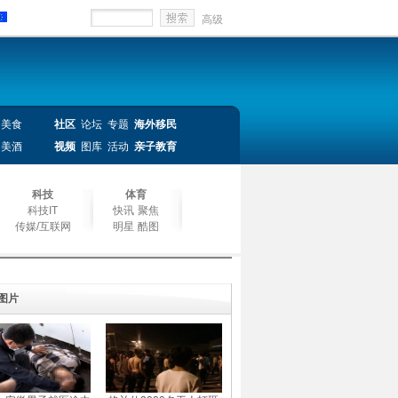
高级
美食
社区
论坛
专题
海外移民
美酒
视频
图库
活动
亲子教育
科技
体育
科技IT
快讯
聚焦
传媒/互联网
明星
酷图
图片