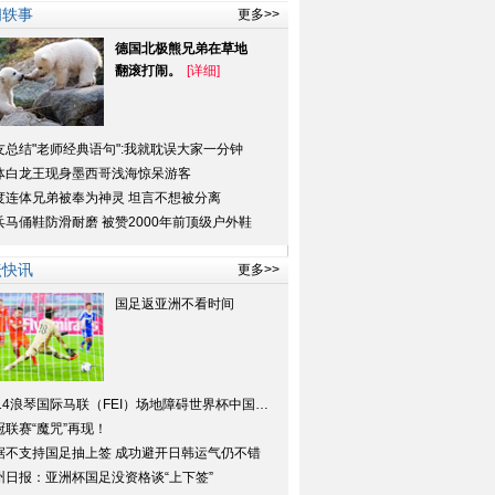
闻轶事
更多>>
德国北极熊兄弟在草地
翻滚打闹。
[详细]
友总结"老师经典语句":我就耽误大家一分钟
体白龙王现身墨西哥浅海惊呆游客
度连体兄弟被奉为神灵 坦言不想被分离
兵马俑鞋防滑耐磨 被赞2000年前顶级户外鞋
坛快讯
更多>>
国足返亚洲不看时间
2014浪琴国际马联（FEI）场地障碍世界杯中国联赛大幕即将揭开
冠联赛“魔咒”再现！
据不支持国足抽上签 成功避开日韩运气仍不错
州日报：亚洲杯国足没资格谈“上下签”