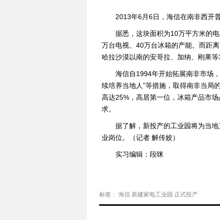
2013年6月6日，海信在南非西
据悉，这块面积为10万平方米的
万台电视、40万台冰箱的产能。而距
哈拉沙漠以南的安哥拉、加纳、刚果等
海信自1994年开始拓展南非市场
续培养当地人”等措施，取得南非当局的
高达25%，高居第一位，冰箱产品市
求。
据了解，新投产的工业园将为当地直
业岗位。（记者 解传姣）
实习编辑：段咪
标签：
海信
新建家电工业园
正式投产