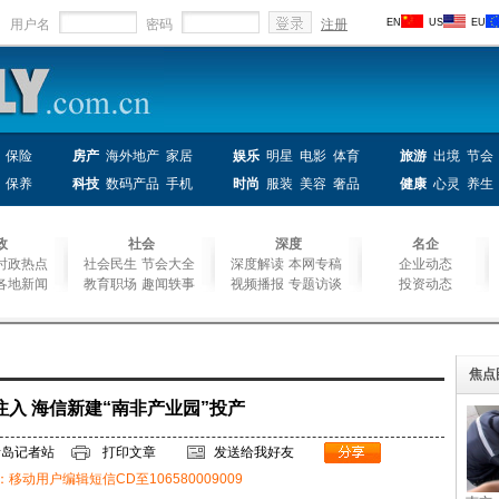
用户名
密码
注册
EN
US
EU
保险
房产
海外地产
家居
娱乐
明星
电影
体育
旅游
出境
节会
保养
科技
数码产品
手机
时尚
服装
美容
奢品
健康
心灵
养生
政
社会
深度
名企
时政热点
社会民生
节会大全
深度解读
本网专稿
企业动态
各地新闻
教育职场
趣闻轶事
视频播报
专题访谈
投资动态
焦点
注入 海信新建“南非产业园”投产
青岛记者站
打印文章
发送给我好友
报：移动用户编辑短信CD至106580009009