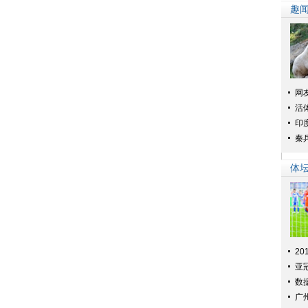
趣
网
活
印
秦
体
亚
数
广