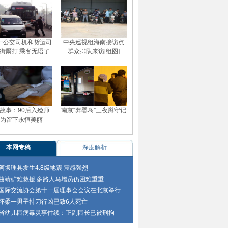
一公交司机和货运司
中央巡视组海南接访点
街厮打 乘客无语了
群众排队来访[组图]
故事：90后入殓师
南京“弃婴岛”三夜蹲守记
为留下永恒美丽
本网专稿
深度解析
阿坝理县发生4.8级地震 震感强烈
曲靖矿难救援 多路人马增员仍困难重重
国际交流协会第十一届理事会会议在北京举行
怀柔一男子持刀行凶已致6人死亡
省幼儿园病毒灵事件续：正副园长已被刑拘