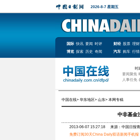
2026-8-7 星期五
国际
快讯
要闻
时评
财经
股票
理财
博览
探索
历史
奇闻
汽车
购车
行情
时
要闻聚焦
人事任免
中国在线
>
华东地区
>
山东
>
本网专稿
中非基金
2013-06-07 15:27:18
来源：中国日报
免费订阅30天China Daily双语新闻手机