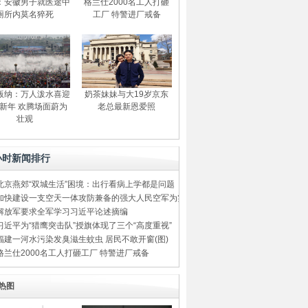
：安徽男子就医途中
格兰仕2000名工人打砸
厕所内莫名猝死
工厂 特警进厂戒备
版纳：万人泼水喜迎
奶茶妹妹与大19岁京东
新年 欢腾场面蔚为
老总最新恩爱照
壮观
小时新闻排行
北京燕郊“双城生活”困境：出行看病上学都是问题
加快建设一支空天一体攻防兼备的强大人民空军为实现中国梦强军梦提供坚强力量支
解放军要求全军学习习近平论述摘编
习近平为“猎鹰突击队”授旗体现了三个“高度重视”
福建一河水污染发臭滋生蚊虫 居民不敢开窗(图)
格兰仕2000名工人打砸工厂 特警进厂戒备
热图