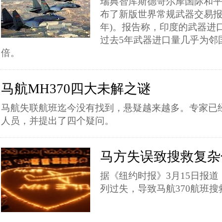
瑞典智库斯德哥尔摩国际和平研究所
布了新版世界常规武器交易报告(
年)。报告称，印度的武器进
过去5年武器进口量几乎为邻
倍。
马航MH370四大未解之谜
马航失联航班迄今没有找到，悬疑越来越多。专家已
人员，并提出了四个疑问。
马方失误致搜救复杂
据《纽约时报》3月15日报
列过失，导致马航370航班