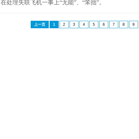
在处理失联飞机一事上“无能”、“笨拙”。
上一页
1
2
3
4
5
6
7
8
9