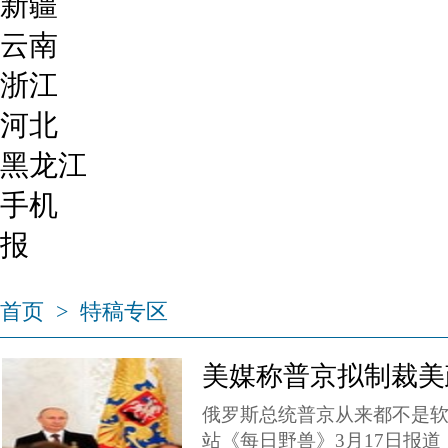
新疆
云南
浙江
河北
黑龙江
手机
报
首页
>
特稿专区
美媒称普京拟制裁美
俄罗斯总统普京从来都不是
站《每日野兽》3月17日报