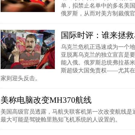
单，拟禁止名单中的多名美
俄罗斯，从而对美方制裁俄
国际时评：谁来拯救
乌克兰危机正迅速成为一个
亚脱离乌克兰的独立宣言是
能入俄。俄罗斯总统弗拉基米
斯超级大国免责权——尤其
家则迎头反击。
美称电脑改变MH370航线
美国高级官员透露，马航失联客机第一次改变航线是
最大可能是驾驶舱里熟知飞机系统的人设置的。