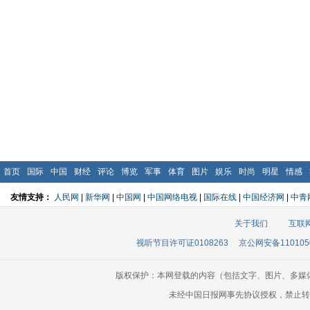
首页
国际
中国
财经
评论
博览
军事
体育
图片
娱乐
时尚
明星
情感
友情支持：
人民网
|
新华网
|
中国网
|
中国网络电视
|
国际在线
|
中国经济网
|
中青
关于我们
互联
视听节目许可证0108263
京公网安备110105
版权保护：本网登载的内容（包括文字、图片、多媒
未经中国日报网事先协议授权，禁止转载使用。