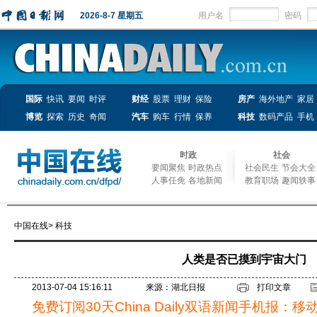
2026-8-7 星期五
用户名
密码
国际
快讯
要闻
时评
财经
股票
理财
保险
房产
海外地产
家居
博览
探索
历史
奇闻
汽车
购车
行情
保养
科技
数码产品
手机
时政
社会
要闻聚焦
时政热点
社会民生
节会大全
人事任免
各地新闻
教育职场
趣闻轶事
中国在线
>
科技
人类是否已摸到宇宙大门
2013-07-04 15:16:11
来源：湖北日报
打印文章
免费订阅30天China Daily双语新闻手机报：