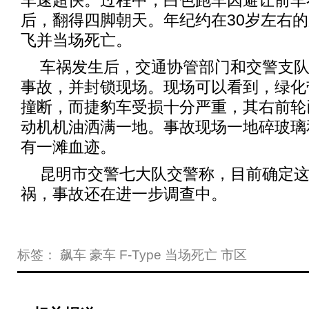
车速超快。过程中，白色跑车因避让前车
后，翻得四脚朝天。年纪约在30岁左右
飞并当场死亡。
车祸发生后，交通协管部门和交警支
事故，并封锁现场。现场可以看到，绿化
撞断，而捷豹车受损十分严重，其右前轮
动机机油洒满一地。事故现场一地碎玻璃
有一滩血迹。
昆明市交警七大队交警称，目前确定
祸，事故还在进一步调查中。
标签：
飙车
豪车
F-Type
当场死亡
市区