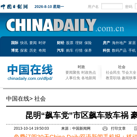
2026-8-10 星期一
用户名
密码
国际
快讯
要闻
时评
财经
股票
理财
保险
房产
海外地产
家居
博览
探索
历史
奇闻
汽车
购车
行情
保养
科技
数码产品
手机
时政
社会
要闻聚焦
时政热点
社会民生
节会大全
人事任免
各地新闻
教育职场
趣闻轶事
中国在线
>
社会
昆明“飙车党”市区飙车致车祸 
2013-10-14 19:50:03
来源：中国新闻网
打印文章
免费订阅30天China Daily双语新闻手机报：