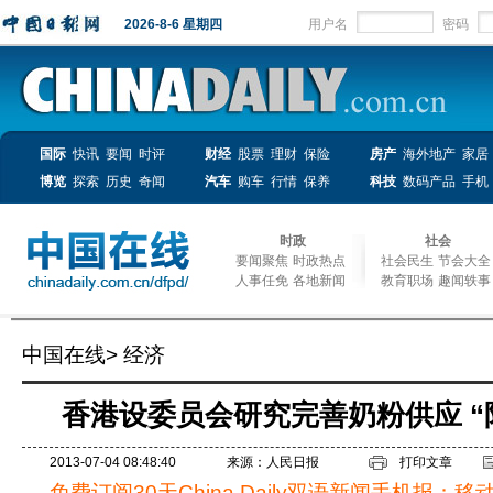
2026-8-6 星期四
用户名
密码
国际
快讯
要闻
时评
财经
股票
理财
保险
房产
海外地产
家居
博览
探索
历史
奇闻
汽车
购车
行情
保养
科技
数码产品
手机
时政
社会
要闻聚焦
时政热点
社会民生
节会大全
人事任免
各地新闻
教育职场
趣闻轶事
中国在线
>
经济
香港设委员会研究完善奶粉供应 “
2013-07-04 08:48:40
来源：人民日报
打印文章
免费订阅30天China Daily双语新闻手机报：