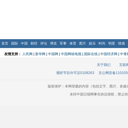
首页
国际
中国
财经
评论
博览
军事
体育
图片
娱乐
时尚
明星
情感
友情支持：
人民网
|
新华网
|
中国网
|
中国网络电视
|
国际在线
|
中国经济网
|
中青
关于我们
互联
视听节目许可证0108263
京公网安备110105
版权保护：本网登载的内容（包括文字、图片、多媒
未经中国日报网事先协议授权，禁止转载使用。