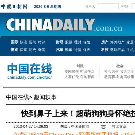
2026-8-6 星期四
用户名
密码
国际
快讯
要闻
时评
财经
股票
理财
保险
房产
海外地产
家居
博览
探索
历史
奇闻
汽车
购车
行情
保养
科技
数码产品
手机
时政
社会
要闻聚焦
时政热点
社会民生
节会大全
人事任免
各地新闻
教育职场
趣闻轶事
中国在线
>
趣闻轶事
快到鼻子上来！超萌狗狗身怀绝技
2013-04-27 14:36:03
来源：中国新闻网
打印文章
免费订阅30天China Daily双语新闻手机报：