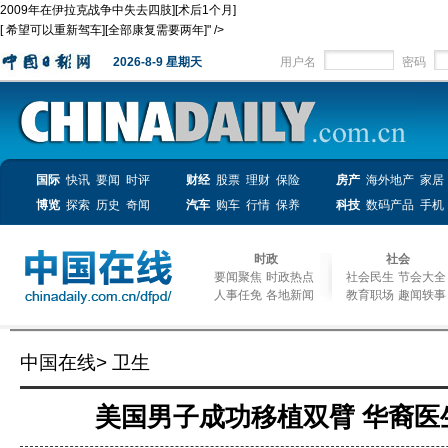
2009年在伊拉克战争中失去四肢][
术后1个月
]
[
希望可以重新驾车
][
全部康复需要两年
]" />
2026-8-9 星期天
用户名
密码
国际
快讯
要闻
时评
财经
股票
理财
保险
房产
海外地产
家居
博览
探索
历史
奇闻
汽车
购车
行情
保养
科技
数码产品
手机
时政
社会
要闻聚焦
时政热点
社会民生
节会大全
人事任免
各地新闻
教育职场
趣闻轶事
中国在线
>
卫生
美国男子成功移植双臂 华裔医