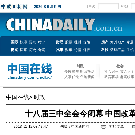
2026-8-6 星期四
用户名
密码
国际
快讯
要闻
时评
财经
股票
理财
保险
房产
海外地产
家居
博览
探索
历史
奇闻
汽车
购车
行情
保养
科技
数码产品
手机
时政
社会
要闻聚焦
时政热点
社会民生
节会大全
人事任免
各地新闻
教育职场
趣闻轶事
中国在线
>
时政
十八届三中全会今闭幕 中国改
2013-11-12 08:43:47
来源：中国新闻网
打印文章