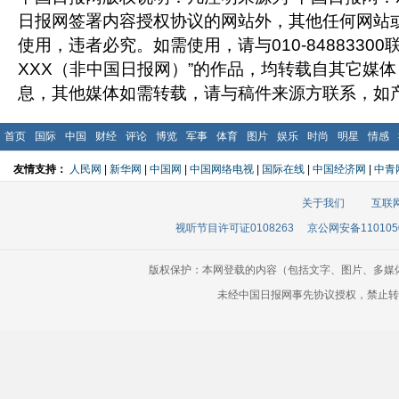
日报网签署内容授权协议的网站外，其他任何网站
使用，违者必究。如需使用，请与010-8488330
XXX（非中国日报网）”的作品，均转载自其它媒
息，其他媒体如需转载，请与稿件来源方联系，如
首页
国际
中国
财经
评论
博览
军事
体育
图片
娱乐
时尚
明星
情感
友情支持：
人民网
|
新华网
|
中国网
|
中国网络电视
|
国际在线
|
中国经济网
|
中青
关于我们
互联
视听节目许可证0108263
京公网安备110105
版权保护：本网登载的内容（包括文字、图片、多媒
未经中国日报网事先协议授权，禁止转载使用。