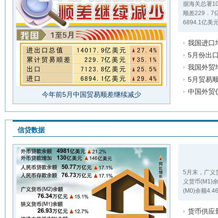
据海关总署1
顺差229．7
6894.1亿美
我国进口
5月份出
我国外贸
5月贸易
中国外贸
今年前5月中国贸易顺差继续减少
信贷数据
5月末，广义货
义货币(M1)
(M0)余额4.
货币供应