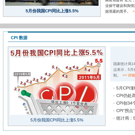
频疑似提前“走光
业操守建设和舆情
5月份我国CPI同比上涨5.5%
据泄露的黑手。
CPI 数据
国家统计局1
运表示，5月
制。
>> 详细
5月CPI
CPI仍处
CPI创3
CPI“拐
统计局：5
5月份我国CPI同比上涨5.5%