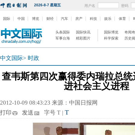
2026-8-7 星期五
用户名
密码
国际
中国
博览
财经
汽车
房产
科技
娱乐
体育
头条国际
国际快讯
国际博览
奇闻
军事台海
精彩图片
科学探索
历史
中文国际
>
时政
查韦斯第四次赢得委内瑞拉总统
进社会主义进程
2012-10-09 08:43:23 来源：中国日报网
T
打印
发送
字号
T
|