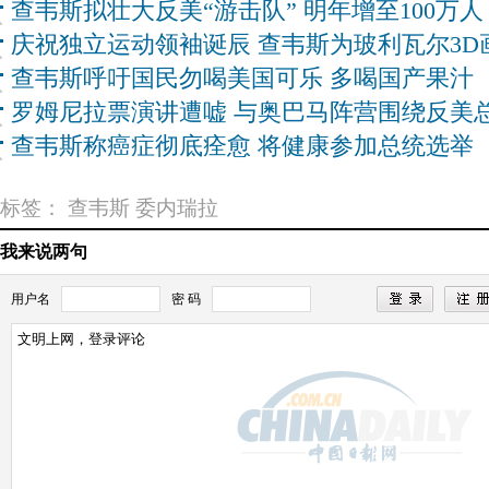
查韦斯拟壮大反美“游击队” 明年增至100万人
庆祝独立运动领袖诞辰 查韦斯为玻利瓦尔3D
查韦斯呼吁国民勿喝美国可乐 多喝国产果汁
罗姆尼拉票演讲遭嘘 与奥巴马阵营围绕反美
查韦斯称癌症彻底痊愈 将健康参加总统选举
标签：
查韦斯
委内瑞拉
我来说两句
用户名
密 码