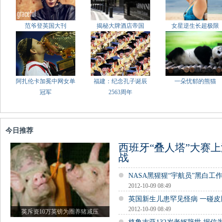
范爷登英国大刊
揭秘大牌酒店帝国
女星逆生长超极限
阿扎伦卡加冕中网女单
福建：纪念孔子诞辰
一朵忧郁的熊猫
冠军
2563周年
今日推荐
西班牙“叠人塔”大赛上
战
NASA黑猩猩“宇航员”黑白工
2012-10-09 08:49
英国新生儿患罕见怪病 一碰皮
2012-10-09 08:49
英斥资10万英镑为圈养猪减压