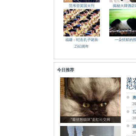
范爷登英国大刊
揭秘大牌酒店
福建：纪念孔子诞辰
一朵忧郁的
2563周年
今日推荐
菜
纪
20
20
“最愤怒猫咪”走红社交网
20