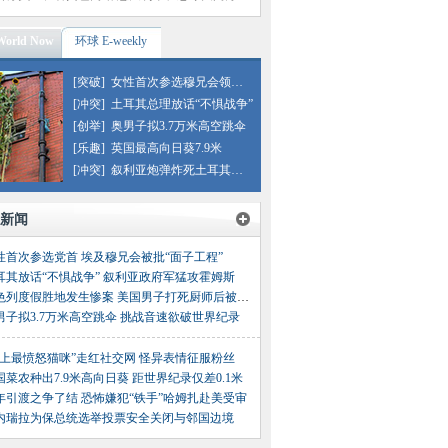
orld Now
环球 E-weekly
[突破]
女性首次参选穆兄会领导人
[冲突]
土耳其总理放话“不惧战争”
[创举]
奥男子拟3.7万米高空跳伞
[乐趣]
英国最高向日葵7.9米
[冲突]
叙利亚炮弹炸死土耳其平民
新闻
性首次参选党首 埃及穆兄会被批“面子工程”
耳其放话“不惧战争” 叙利亚政府军猛攻霍姆斯
以色列度假胜地发生惨案 美国男子打死厨师后被击毙
男子拟3.7万米高空跳伞 挑战音速欲破世界纪录
世上最愤怒猫咪”走红社交网 怪异表情征服粉丝
国菜农种出7.9米高向日葵 距世界纪录仅差0.1米
年引渡之争了结 恐怖嫌犯“铁手”哈姆扎赴美受审
内瑞拉为保总统选举投票安全关闭与邻国边境