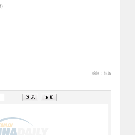
梅）
编辑： 陈笛