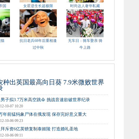
帝国
女星逆生长超极限
时尚达人奢华私藏
熊猫
抗日老兵68年后重相逢
无车日：骑车娶亲 骑
过中秋
牛上路
农种出英国最高向日葵 7.9米微败世界
录
奥男子拟3.7万米高空跳伞 挑战音速欲破世界纪录
12-10-07 10:20
3万年前猛犸象尸体在俄发现 保存完好意义重大
12-10-06 09:23
迪拜斥资6亿英镑复制泰姬陵 打造婚礼圣地
12-10-06 09:11