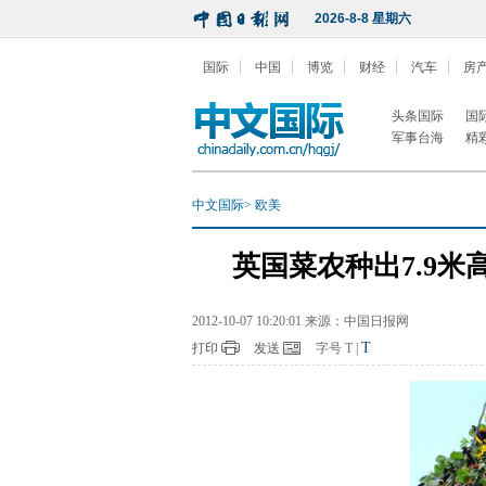
2026-8-8 星期六
国际
中国
博览
财经
汽车
房
头条国际
国
军事台海
精
中文国际
>
欧美
英国菜农种出7.9米
2012-10-07 10:20:01 来源：中国日报网
T
打印
发送
字号
T
|