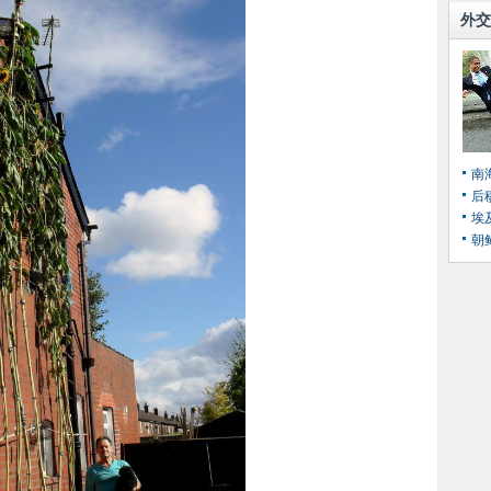
外交
南
后
埃
朝