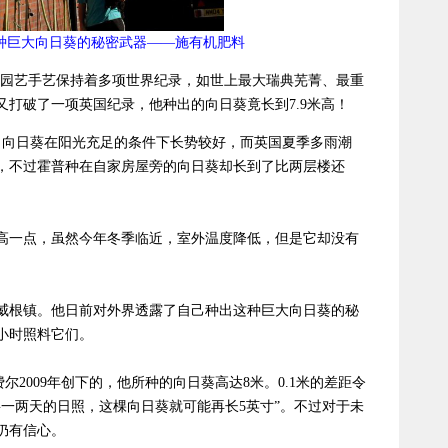
种巨大向日葵的秘密武器——施有机肥料
的园艺手艺保持着多项世界纪录，如世上最大瑞典芜菁、最重
打破了一项英国纪录，他种出的向日葵竟长到7.9米高！
道，向日葵在阳光充足的条件下长势较好，而英国夏季多雨潮
，不过霍普种在自家房屋旁的向日葵却长到了比两层楼还
长高一点，虽然今年冬季临近，室外温度降低，但是它却没有
威根镇。他日前对外界透露了自己种出这种巨大向日葵的秘
小时照料它们。
尔2009年创下的，他所种的向日葵高达8米。0.1米的差距令
一两天的日照，这棵向日葵就可能再长5英寸”。不过对于未
仍有信心。