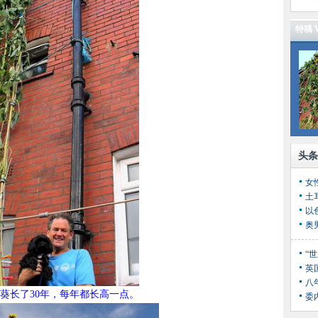
特稿 W
头条
女
土
奥
“
英
八
葵长了30年，每年都长高一点。
委