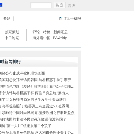
高级
专题
订阅手机报
独家策划
评论
特稿
新闻汇总
中日论坛
海外看中国
E-Weekly
小时新闻排行
朝鲜公布张成泽被抓现场画面
美国副总统拜登访问韩国 与朴槿惠手拉手亲密交谈
印度情色电影《爱经》唯美剧照 花花公子女郎出演
普京访韩与朴槿惠干杯 两位单身总统“擦出火花”（组图）
澳半百女教师与15岁男学生发生性关系获罪
台湾再现艳照门 赖滢羽三点全露近500张裸照外泄
引领独特中国时尚风潮 彭丽媛欧洲之行服饰盘点
为何法国的非法移民冒死闯隧道偷渡英国？
朝鲜“第一夫妇”或迎来第二个孩子
公务员上班看黄色网站 意大利市长怒令关闭办公室网络