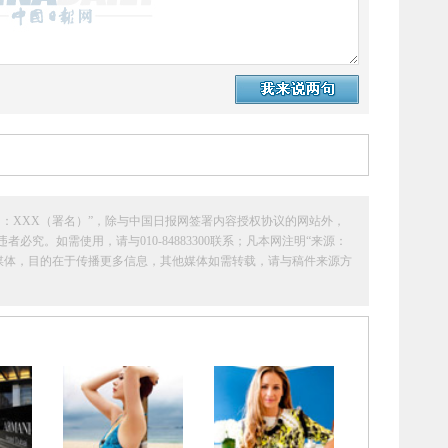
：XXX（署名）”，除与中国日报网签署内容授权协议的网站外，
究。如需使用，请与010-84883300联系；凡本网注明“来源：
它媒体，目的在于传播更多信息，其他媒体如需转载，请与稿件来源方