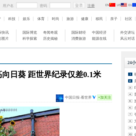
用户名
密码
注册
EN
US
EU
产
科技
娱乐
体育
时尚
旅游
健康
移民
亲子
社区
际快讯
国际博览
奇闻奇观
国际财经
中国经济
外交讲坛
彩图片
科学探索
历史揭秘
消费旅游
能源在线
风云对话
24
高向日葵 距世界纪录仅差0.1米
中国日报-看世界
+
加关注