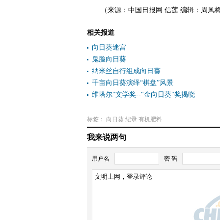
（来源：中国日报网 信莲 编辑：周凤
相关报道
向日葵迷宫
鬼脸向日葵
纳米丝自行组成向日葵
千亩向日葵演绎“棋盘”风景
维塔尔"文学奖--"金向日葵"奖揭晓
标签：
向日葵
纪录
有机肥料
我来说两句
用户名
密 码