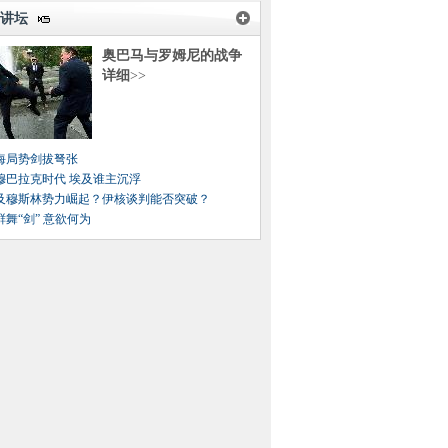
讲坛
奥巴马与罗姆尼的战争
详细
>>
海局势剑拔弩张
穆巴拉克时代 埃及谁主沉浮
及穆斯林势力崛起？伊核谈判能否突破？
鲜舞“剑” 意欲何为