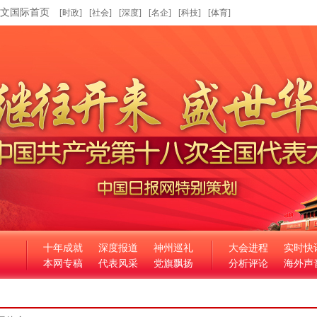
文国际首页
[时政]
[社会]
[深度]
[名企]
[科技]
[体育]
十年成就
深度报道
神州巡礼
大会进程
实时快
本网专稿
代表风采
党旗飘扬
分析评论
海外声