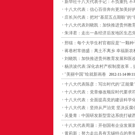
新华社十八大代表手记：不负重托 不
十八大代表：信心百倍奔向更加美好
庄长兴代表：把对“基层五点期盼”的“
十八大代表刘晓凯：加快推进贵州教
朱泽君：走出一条经济后发地区生态
邢镭：每个大学生村官都应是“一颗种
蒋巷村常德盛：离土不离乡 幸福新农
刘晓凯：加快推进贵州教育发展和医
杨洪波代表:深化农村产权制度改革，
"美丽中国"绘就新画卷
2012-11-14 09:11
十八大代表陈彦：写出时代的“正能量
十八大代表：党章修改顺应时代要求
十八大代表：全面提高党的建设科学
十八大代表：坚持从严治党 坚决反腐
吴曼青：中国研发新型雷达系统打破
十八大代表周灏：开创国有企业发展
黄莉新：努力走出具有无锡特点的率