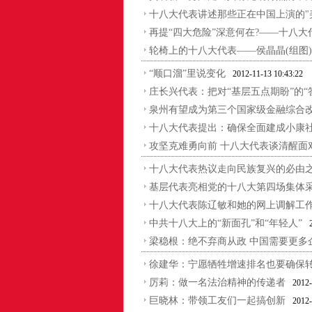
十八大代表讲述那些正在中国上演的"
再提“四大危险”深意何在?——十八
轮椅上的十八大代表——侯晶晶(组图)
“顺口溜”里说变化
2012-11-13 10:43:22
庄长兴代表：把对“基层五点期盼”的“
泉州有望成为第三个国家级金融综合
十八大代表提出：确保全面建成小康
攻坚克难勇向前 十八大代表谈清醒面
十八大代表热议走向民族复兴的必由
基层代表亮相党的十八大第四场集体
十八大代表陈辽敏和她的网上调解工
中共十八大上的“新面孔”和“年轻人”
梁稳根：绝不弃商从政 中国需要更多
徐建华：宁愿牺牲增速排名也要确保
厉莉：做一名法治精神的传递者
2012-
巨晓林：带领工友们一起搞创新
2012-