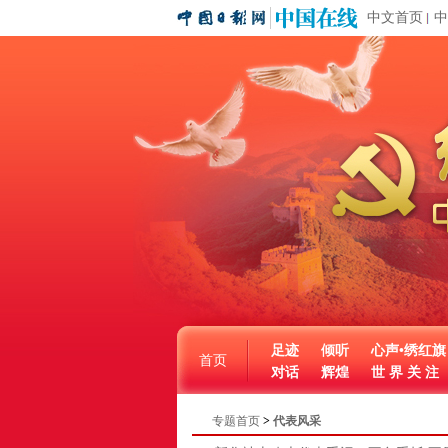
中文首页
中
足迹
倾听
心声•绣红旗
首页
对话
辉煌
世 界 关 注
专题首页
>
代表风采