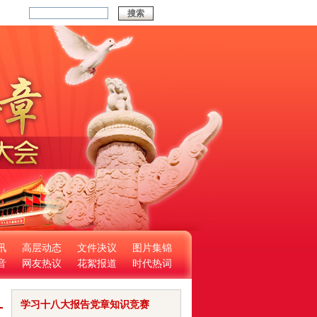
搜索
讯
高层动态
文件决议
图片集锦
音
网友热议
花絮报道
时代热词
学习十八大报告党章知识竞赛