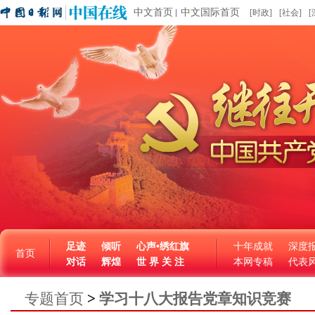
中文首页
中文国际首页
[时政]
[社会]
[
足迹
倾听
心声•绣红旗
十年成就
深度
首页
对话
辉煌
世 界 关 注
本网专稿
代表
专题首页
>
学习十八大报告党章知识竞赛