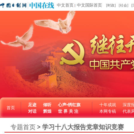
中文首页
中文国际首页
[时政]
[社会]
[
足迹
倾听
心声•绣红旗
十年成就
深度
首页
对话
辉煌
世 界 关 注
本网专稿
代表
专题首页
>
学习十八大报告党章知识竞赛