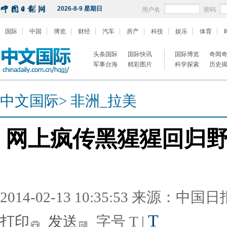
2026-8-9 星期日
用户名
密码
国际
中国
博览
财经
汽车
房产
科技
娱乐
体育
头条国际
国际快讯
国际博览
奇闻
军事台海
精彩图片
科学探索
历史
中文国际
>
非洲_拉美
网上疯传黑猩猩回归
2014-02-13 10:35:53 来源：中国
T
打印
发送
字号
T
|