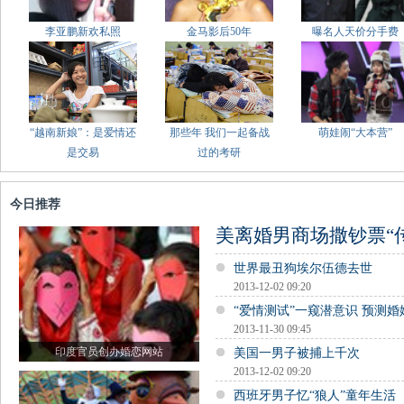
李亚鹏新欢私照
金马影后50年
曝名人天价分手费
“越南新娘”：是爱情还
那些年 我们一起备战
萌娃闹“大本营”
是交易
过的考研
今日推荐
美离婚男商场撒钞票“
世界最丑狗埃尔伍德去世
2013-12-02 09:20
“爱情测试”一窥潜意识 预测
2013-11-30 09:45
印度官员创办婚恋网站
美国一男子被捕上千次
2013-12-02 09:20
西班牙男子忆“狼人”童年生活