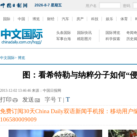
2026-8-7 星期五
用户名
密码
国际
中国
博览
财经
汽车
房产
科技
娱乐
体育
头条国际
国际快讯
国际博览
奇闻
军事台海
精彩图片
科学探索
历史
中文国际
>
博览
图：看希特勒与纳粹分子如何“侵
2013-12-02 13:46:46 来源：中国日报网
T
打印
发送
字号
T
|
免费订阅30天China Daily双语新闻手机报：移动用
106580009009