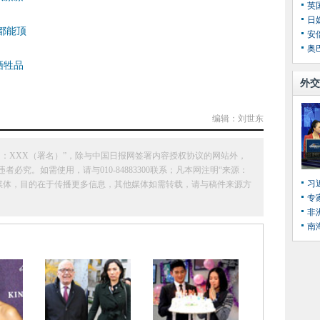
英
日
都能顶
安
奥
牺牲品
外交
编辑：刘世东
：XXX（署名）”，除与中国日报网签署内容授权协议的网站外，
究。如需使用，请与010-84883300联系；凡本网注明“来源：
习
它媒体，目的在于传播更多信息，其他媒体如需转载，请与稿件来源方
专
非
南