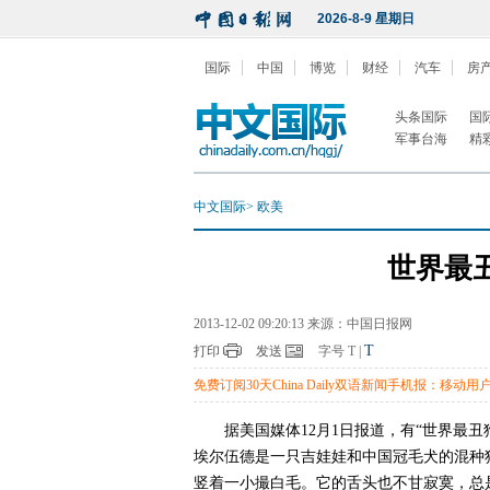
2026-8-9 星期日
国际
中国
博览
财经
汽车
房
头条国际
国
军事台海
精
中文国际
>
欧美
世界最
2013-12-02 09:20:13 来源：中国日报网
T
打印
发送
字号
T
|
免费订阅30天China Daily双语新闻手机报：移动用户编
据美国媒体12月1日报道，有“世界最
埃尔伍德是一只吉娃娃和中国冠毛犬的混种
竖着一小撮白毛。它的舌头也不甘寂寞，总