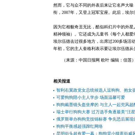
然而，它与众不同的外表后来让它名声大噪：
衔，2007年，又登上冠军宝座。此后，埃
因为它相貌奇丑无比，酷似科幻片中的外星人
精神领袖）。它还成为儿童书《每个人都爱埃尔伍德》
埃尔伍德去过很多地方，出席过200多场活
年初，它的主人奎格利表示要让埃尔伍德从公
（来源：中国日报网 欧叶 编辑：信莲
相关报道
智利右翼政党女总统候选人逗狗狗、抱女
可爱狗狗陪小主人学步 场面温馨可爱
狗狗戴墨镜头盔坐摩的 与主人一起兜风超
瑞士举行狗狗大赛 过万选手角逐最美“汪星
俄罗斯举办狗狗竞技锦标赛 争先恐后展现
狗狗平衡感超强蹿红网络
昆明街头超有爱一幕：狗狗背小猫逛街威