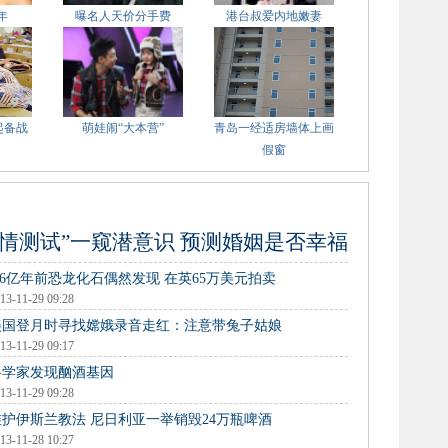
年
曝名人天价分手费
港台叔爱内地嫩妻
起备战
萌娃闹“大本营”
青岛一经适房墙体上画
假窗
爱情测试”一窥潜意识 预测婚姻是否幸福
.6亿年前恐龙化石偶然发现 在英65万美元拍卖
13-11-29 09:28
美国登月时寻找嫦娥录音走红：注意带兔子姑娘
13-11-29 09:17
科学家发现酗酒基因
13-11-29 09:28
维护伊斯兰教法 尼日利亚一举销毁24万瓶啤酒
13-11-28 10:27