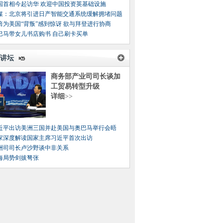
国首相今起访华 欢迎中国投资英基础设施
媒：北京将引进日产智能交通系统缓解拥堵问题
倍为美国“背叛”感到惊讶 欲与拜登进行协商
巴马带女儿书店购书 自己刷卡买单
讲坛
商务部产业司司长谈加
工贸易转型升级
详细
>>
近平出访美洲三国并赴美国与奥巴马举行会晤
家深度解读国家主席习近平首次出访
洲司司长卢沙野谈中非关系
海局势剑拔弩张