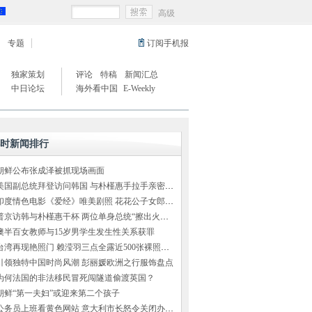
高级
专题
订阅手机报
独家策划
评论
特稿
新闻汇总
中日论坛
海外看中国
E-Weekly
小时新闻排行
朝鲜公布张成泽被抓现场画面
美国副总统拜登访问韩国 与朴槿惠手拉手亲密交谈
印度情色电影《爱经》唯美剧照 花花公子女郎出演
普京访韩与朴槿惠干杯 两位单身总统“擦出火花”（组图）
澳半百女教师与15岁男学生发生性关系获罪
台湾再现艳照门 赖滢羽三点全露近500张裸照外泄
引领独特中国时尚风潮 彭丽媛欧洲之行服饰盘点
为何法国的非法移民冒死闯隧道偷渡英国？
朝鲜“第一夫妇”或迎来第二个孩子
公务员上班看黄色网站 意大利市长怒令关闭办公室网络