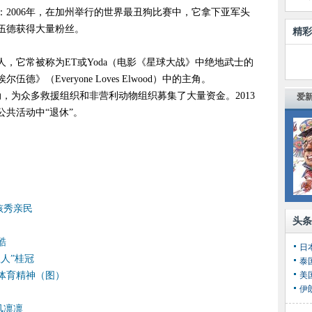
2006年，在加州举行的世界最丑狗比赛中，它拿下亚军头
尔伍德获得大量粉丝。
精彩
，它常被称为ET或Yoda（电影《星球大战》中绝地武士的
（Everyone Loves Elwood）中的主角。
动，为众多救援组织和非营利动物组织募集了大量资金。2013
爱新
共活动中“退休”。
）
孩秀亲民
头条
酷
日
人”桂冠
泰
体育精神（图）
美
伊
风凛凛