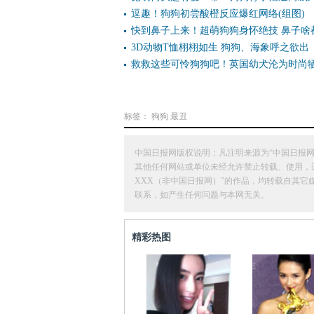
逗趣！狗狗初尝酸橙反应爆红网络(组图)
快到鼻子上来！超萌狗狗身怀绝技 鼻子啥
3D动物T恤栩栩如生 狗狗、海象呼之欲出
救救这些可怜狗狗吧！英国幼犬沦为时尚
标签：
狗狗
最丑
中国日报网版权说明：凡注明来源为“中国日报网
其他任何网站或单位未经允许禁止转载、使用，违者必
XXX（非中国日报网）”的作品，均转载自其
联系，如产生任何问题与本网无关。
精彩热图