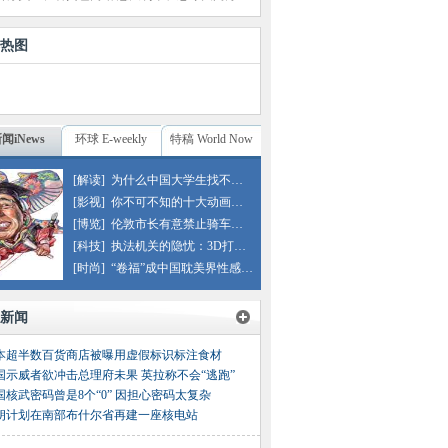
热图
闻iNews
环球 E-weekly
特稿 World Now
[解读]
为什么中国大学生找不到工作？
[影视]
你不可不知的十大动画电影
[博览]
伦敦市长有意禁止骑车时戴耳机
[科技]
执法机关的隐忧：3D打印塑料枪
[时尚]
“卷福”成中国耽美界性感男神
新闻
本超半数百货商店被曝用虚假标识标注食材
国示威者欲冲击总理府未果 英拉称不会“逃跑”
国核武密码曾是8个“0” 因担心密码太复杂
朗计划在南部布什尔省再建一座核电站