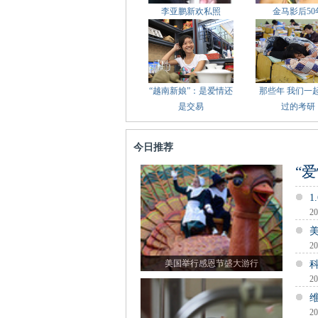
李亚鹏新欢私照
金马影后50
“越南新娘”：是爱情还
那些年 我们一
是交易
过的考研
今日推荐
“
1
20
20
美国举行感恩节盛大游行
20
20