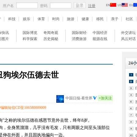
用户名
密码
注册
EN
US
EU
产
科技
娱乐
体育
时尚
旅游
健康
移民
亲子
社区
际快讯
国际博览
奇闻奇观
国际财经
中国经济
外交讲坛
彩图片
科学探索
历史揭秘
消费旅游
能源在线
风云对话
24
丑狗埃尔伍德去世
中国日报-看世界
+
加关注
辑短信CD至106580009009
丑狗”之称的埃尔伍德在感恩节意外去世，终年8岁。
狗，全身黑溜溜，几乎没有毛发，只有两眼之间至头顶部位
是伸在外面，并且固执地偏向一边。