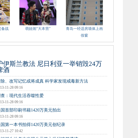
起备战
萌娃闹“大本营”
青岛一经适房墙体上画
假窗
护伊斯兰教法 尼日利亚一举销毁24万
啤酒
清除、改写记忆或将成真 科学家发现戒毒新方法
13-11-28 09:16
调查：现代生活吞噬性爱
13-11-28 09:16
美国首部印刷书籍1420万美元拍出
13-11-28 09:16
美国第一本书拍得1420万美元创纪录
13-11-27 10:42