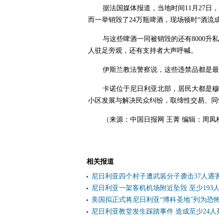
据法国媒体报道，当地时间11月27日
而一举销毁了24万瓶啤酒，现场顿时“酒流
与这些啤酒一同被销毁的还有8000升
人驻足旁观，还有支持者大声呼喊。
伊斯兰教法警察说，这些违禁品都是最
卡诺位于尼日利亚北部，居民大都是穆
小区发展与解决民众纠纷，取缔性交易、同
（来源：中国日报网 王菁 编辑：周凤
相关报道
尼日利亚四个村子遭武装分子袭击37人遇
尼日利亚一架客机机场附近坠毁 至少193
美国拟正式将尼日利亚“博科圣地”列为恐
尼日利亚教堂发生踩踏事件 造成至少24人