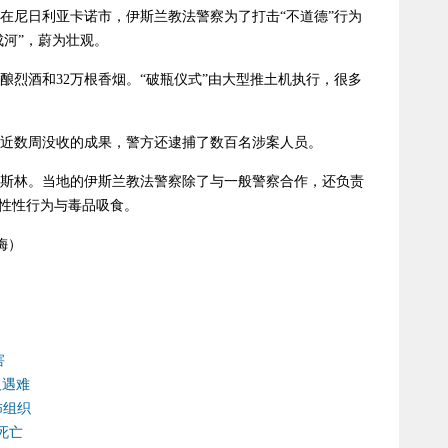
，在尼日利亚卡诺市，伊斯兰教法警察为了打击“不道德”行为
成河”，蔚为壮观。
私酿烈酒和32万根香烟。“破瓶仪式”由大型推土机执行，很多
近数周没收的成果，警方还逮捕了数百名涉案人员。
斯林。当地的伊斯兰教法警察除了与一般警察合作，还负责
性性行为与毒品吸食。
梅）
害
人遇难
怖组织
死亡