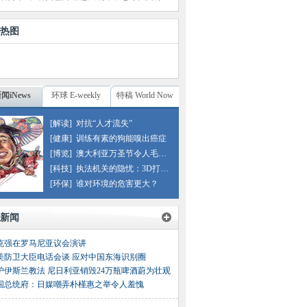
热图
闻iNews
环球 E-weekly
特稿 World Now
[解读]
对抗“人才流失”
[健康]
训练有素的狗能嗅出癌症
[博览]
澳大利亚万圣节令人毛骨悚然
[科技]
执法机关的隐忧：3D打印塑料枪
[环保]
谁对环境的危害更大？
新闻
克强在罗马尼亚议会演讲
美防卫大臣电话会谈 应对中国东海识别圈
护伊斯兰教法 尼日利亚销毁24万瓶啤酒蔚为壮观
国总统府：日媒嘲弄朴槿惠之举令人羞愧