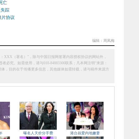
死亡
人失踪
供片协议
编辑：周凤梅
：XXX（署名）”，除与中国日报网签署内容授权协议的网站外，
究。如需使用，请与010-84883300联系；凡本网注明“来源：
它媒体，目的在于传播更多信息，其他媒体如需转载，请与稿件来源方
年
曝名人天价分手费
港台叔爱内地嫩妻