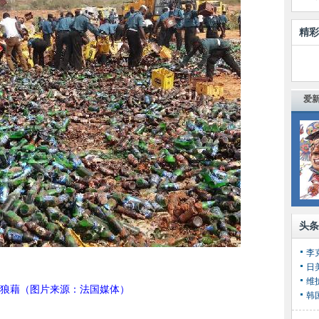
精彩
爱新
头条
李
日
维
狼藉（图片来源：法国媒体）
韩