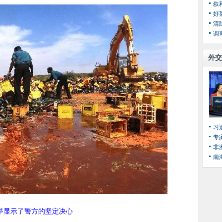
叙
好
清
调
外交
习
专
非
南
举显示了警方的坚定决心