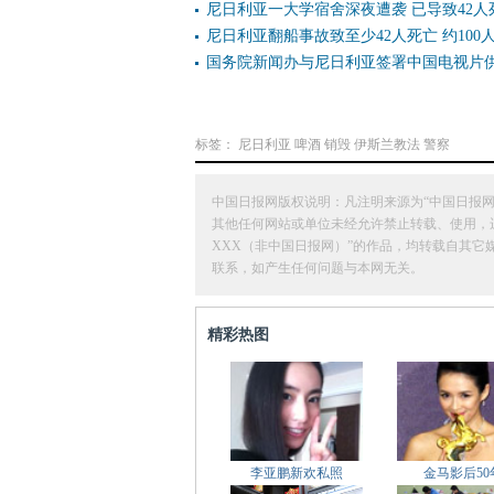
尼日利亚一大学宿舍深夜遭袭 已导致42人
尼日利亚翻船事故致至少42人死亡 约100
国务院新闻办与尼日利亚签署中国电视片
标签：
尼日利亚
啤酒
销毁
伊斯兰教法
警察
中国日报网版权说明：凡注明来源为“中国日报网
其他任何网站或单位未经允许禁止转载、使用，违者必
XXX（非中国日报网）”的作品，均转载自其
联系，如产生任何问题与本网无关。
精彩热图
李亚鹏新欢私照
金马影后50