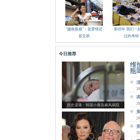
“越南新娘”：是爱情还
那些年 我们一
是交易
过的考研
今日推荐
维
瓶
20
20
历史遗痛：韩国小鹿岛麻风病院
20
20