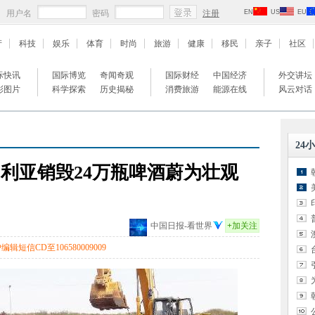
用户名
密码
注册
EN
US
EU
产
科技
娱乐
体育
时尚
旅游
健康
移民
亲子
社区
际快讯
国际博览
奇闻奇观
国际财经
中国经济
外交讲坛
彩图片
科学探索
历史揭秘
消费旅游
能源在线
风云对话
24
日利亚销毁24万瓶啤酒蔚为壮观
中国日报-看世界
+
加关注
辑短信CD至106580009009