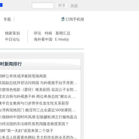
高级
专题
订阅手机报
独家策划
评论
特稿
新闻汇总
中日论坛
海外看中国
E-Weekly
小时新闻排行
朝鲜公布张成泽被抓现场画面
美国副总统拜登访问韩国 与朴槿惠手拉手亲密交谈
印度情色电影《爱经》唯美剧照 花花公子女郎出演
普京访韩与朴槿惠干杯 两位单身总统“擦出火花”（组图）
澳半百女教师与15岁男学生发生性关系获罪
台湾再现艳照门 赖滢羽三点全露近500张裸照外泄
引领独特中国时尚风潮 彭丽媛欧洲之行服饰盘点
为何法国的非法移民冒死闯隧道偷渡英国？
朝鲜“第一夫妇”或迎来第二个孩子
公务员上班看黄色网站 意大利市长怒令关闭办公室网络