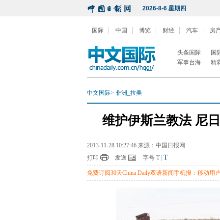
2026-8-6 星期四
国际
中国
博览
财经
汽车
房
头条国际
国
军事台海
精
中文国际
>
非洲_拉美
维护伊斯兰教法 尼
2013-11-28 10:27:46 来源：中国日报网
T
打印
发送
字号
T
|
免费订阅30天China Daily双语新闻手机报：移动用户编