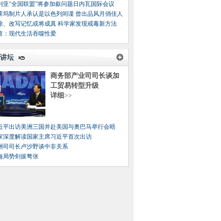
利亚“全国联盟”将参加叙问题日内瓦国际会议
莱坞制片人承认是以色列间谍 曾出品风月俏佳人
除、改写记忆或将成真 科学家发现戒毒新方法
查：现代生活吞噬性爱
讲坛
商务部产业司司长谈加
工贸易转型升级
详细
>>
近平出访美洲三国并赴美国与奥巴马举行会晤
家深度解读国家主席习近平首次出访
洲司司长卢沙野谈中非关系
海局势剑拔弩张