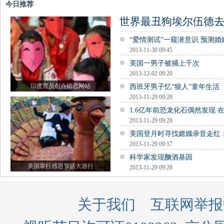
今日推荐
世界最丑狗埃尔伍德
“爱情测试”一窥潜意识 预测
2013-11-30 09:45
美国一男子被捕上千次
2013-12-02 09:20
印度官员创办婚恋网站
西班牙男子忆“狼人”童年生活
2013-11-29 09:28
1.6亿年前恐龙化石偶然发现 
2013-11-29 09:28
美国登月时寻找嫦娥录音走红
2013-11-29 09:17
科学家发现酗酒基因
美国举行感恩节盛大游行
2013-11-29 09:28
关于我们
互联网举报