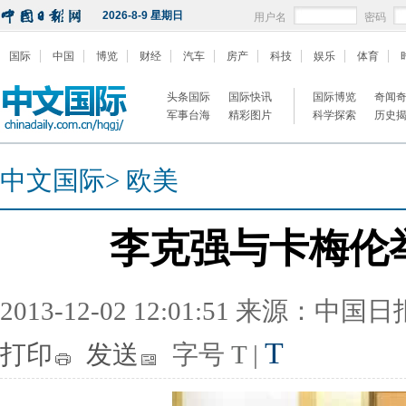
2026-8-9 星期日
用户名
密码
国际
中国
博览
财经
汽车
房产
科技
娱乐
体育
头条国际
国际快讯
国际博览
奇闻
军事台海
精彩图片
科学探索
历史
中文国际
>
欧美
李克强与卡梅伦
2013-12-02 12:01:51 来源：中国
T
打印
发送
字号
T
|