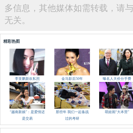
多信息，其他媒体如需转载，请
无关。
精彩热图
李亚鹏新欢私照
金马影后50年
曝名人天价分手费
“越南新娘”：是爱情还
那些年 我们一起备战
萌娃闹“大本营”
是交易
过的考研