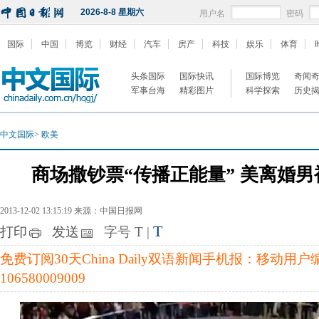
2026-8-8 星期六
用户名
密码
国际
中国
博览
财经
汽车
房产
科技
娱乐
体育
头条国际
国际快讯
国际博览
奇闻
军事台海
精彩图片
科学探索
历史
中文国际
>
欧美
商场撒钞票“传播正能量” 美离婚
2013-12-02 13:15:19 来源：中国日报网
T
打印
发送
字号
T
|
免费订阅30天China Daily双语新闻手机报：移动用
106580009009