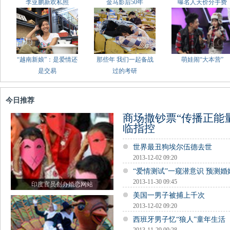
李亚鹏新欢私照
金马影后50年
曝名人天价分手费
“越南新娘”：是爱情还
那些年 我们一起备战
萌娃闹“大本营”
是交易
过的考研
今日推荐
商场撒钞票“传播正能量
临指控
世界最丑狗埃尔伍德去世
2013-12-02 09:20
“爱情测试”一窥潜意识 预测
2013-11-30 09:45
印度官员创办婚恋网站
美国一男子被捕上千次
2013-12-02 09:20
西班牙男子忆“狼人”童年生活