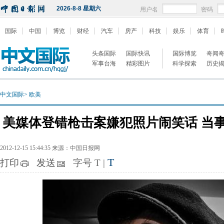
2026-8-8 星期六
用户名
密码
国际
中国
博览
财经
汽车
房产
科技
娱乐
体育
头条国际
国际快讯
国际博览
奇闻
军事台海
精彩图片
科学探索
历史
中文国际
>
欧美
美媒体登错枪击案嫌犯照片闹笑话 当
2012-12-15 15:44:35 来源：中国日报网
T
打印
发送
字号
T
|