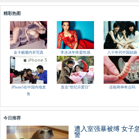
精彩热图
金卡戴珊内衣写真
李冰冰年终耍性感
八十年代中国姑娘
iPhone5在中国内地发
直击“世纪示爱日”
还能再神奇点吗
售
今日推荐
遭入室强暴被缚 女子
警