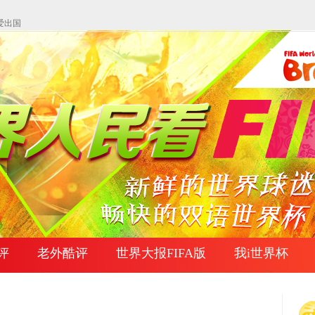
爱出国
评
老外酷评
世界大报FIFA版
我i世界杯