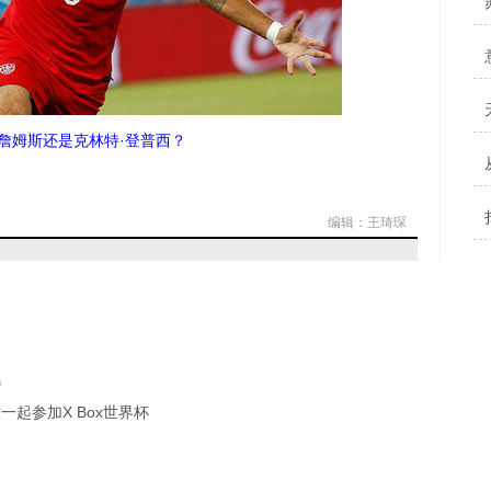
·詹姆斯还是克林特·登普西？
编辑：王琦琛
选
起参加X Box世界杯