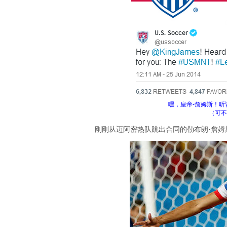
嘿，皇帝-詹姆斯！
（可不
刚刚从迈阿密热队跳出合同的勒布朗·詹姆