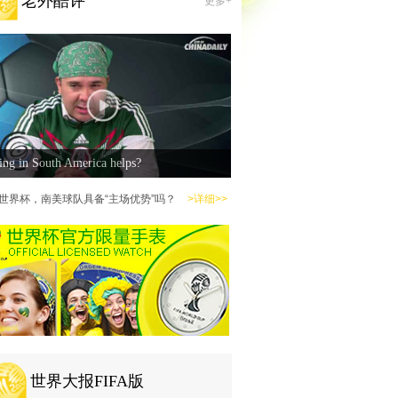
老外酷评
更多+
ing in South America helps?
世界杯，南美球队具备“主场优势”吗？
>详细>>
世界大报FIFA版