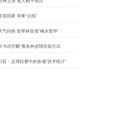
苏神上演“咬人帽子戏法”
意英回家 哥希“出线”
天气闷热 世界杯首现“喝水暂停”
从“K式空翻”看各种进球庆祝方式
扫盲：足球比赛中的各项“技术统计”