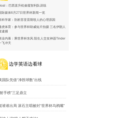
Goal：巴西直升机偷窥智利队训练
国际媒体6月27日世界杯新闻一览
新科学家：剖析苏亚雷斯咬人的心理原因
雅虎体育：参与世界杯助威短片拍摄 三名伊朗人
被逮捕
商业内幕：乘世界杯东风 陌生人交友神器Tinder
一飞冲天
边学英语边看球
美国队凭借“净胜球数”出线
“射手榜”三足鼎立
挺谁谁出局 滚石主唱被封“世界杯乌鸦嘴”