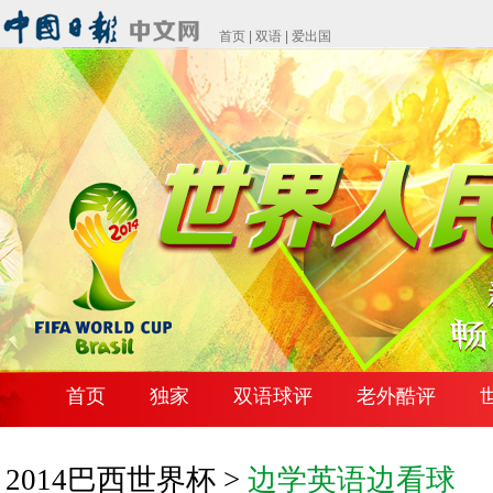
首页
|
双语
|
爱出国
首页
独家
双语球评
老外酷评
2014巴西世界杯 >
边学英语边看球