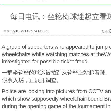
每日电讯：坐轮椅球迷起立看
2014-06-23 13:20:49
中国日报网
打印
A group of supporters who appeared to jump ou
wheelchairs while watching matches at theW
investigated for possible ticket fraud.
一群坐轮椅的球迷被拍到从轮椅上站起看球。
假票入场，正展开调查。
Police are looking into pictures from CCTV a
which show supposedly wheelchair-bound Braz
during the opening game of the tournament in