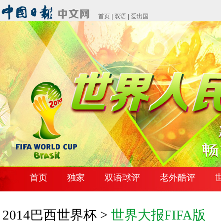
首页
|
双语
|
爱出国
首页
独家
双语球评
老外酷评
2014巴西世界杯 >
世界大报FIFA版