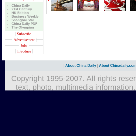
China Daily
21st Century
HK Edition
Business Weekly
Shanghai Star
China Daily PDF
The Olympian
Subscribe
Advertisement
Jobs
Introduce