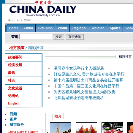
地方频道
>
精彩推荐
精彩推荐
政治要闻
经济发展
港两岁小女孩举行个人摄影展
聚焦
打造原生态文化 贵州旅游推介会在京举行
第十六届昆明进出口商品交易会拉开帷幕
社会
中国许昌第二届三国文化周在许昌举行
文化旅游
为灾区婴儿哺乳女警被提拔为副政委
记者站
北川县城新址初定绵阳板凳桥
English
视频
图片
图片
城市服务
China Daily E-Papers: