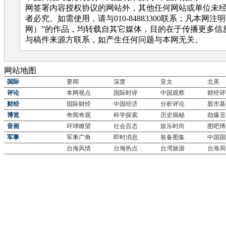
网签署内容授权协议的网站外，其他任何网站或单位未
者必究。如需使用，请与010-84883300联系；凡本网注
网）”的作品，均转载自其它媒体，目的在于传播更多信
与稿件来源方联系，如产生任何问题与本网无关。
网站地图
国际
要闻
深度
亚太
北美
评论
本网视点
国际时评
中国观察
财经评
财经
国际财经
中国经济
分析评论
股市基
博览
奇闻奇观
科学探索
历史揭秘
劲爆丑
音画
环球瞭望
社会百态
娱乐时尚
图吧博
军事
军事广角
即时消息
装备图集
中国国
台海风情
台海热点
台湾旅游
台海局