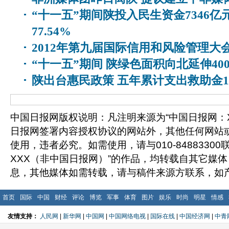
“十一五”期间陕投入民生资金7346亿
77.54%
2012年第九届国际信用和风险管理大
“十一五”期间 陕绿色面积向北延伸40
陕出台惠民政策 五年累计支出救助金1
中国日报网版权说明：凡注明来源为“中国日报网：X
日报网签署内容授权协议的网站外，其他任何网站
使用，违者必究。如需使用，请与010-8488330
XXX（非中国日报网）”的作品，均转载自其它媒
息，其他媒体如需转载，请与稿件来源方联系，如
首页
国际
中国
财经
评论
博览
军事
体育
图片
娱乐
时尚
明星
情感
友情支持：
人民网
|
新华网
|
中国网
|
中国网络电视
|
国际在线
|
中国经济网
|
中青