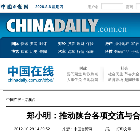
2026-8-6 星期四
用户名
密码
国际
快讯
要闻
时评
财经
股票
理财
保险
房产
海外地产
家居
博览
探索
历史
奇闻
汽车
购车
行情
保养
科技
数码产品
手机
时政
社会
要闻聚焦
时政热点
社会民生
节会大全
人事任免
各地新闻
教育职场
趣闻轶事
中国在线
>
港澳台
郑小明：推动陕台各项交流与
2012-10-29 14:39:52
来源：中国台湾网
打印文章