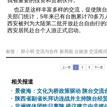
我省重要的投资和贸易伙伴。
也正是这样丰富多样的交流，促使陕
关部门统计，5年来已有台胞累计70多万
西安被列为大陆第二批开放赴台自由行的城
西安居民赴台个人游正式启动。
标签：
郑小明
交流与合作
新局面
台旅游
交流模
上一页
1
2
3
下一页
相关报道
景俊海：文化为桥政策驱动 陕台交流
陕西省副省长拜访连战并主持陕台经
非洲媒体团昨日离陕 提议建立中非媒