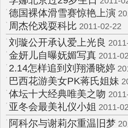
李娜北京过29岁生日
2011-0
德国裸体滑雪赛惊艳上演
20
周杰伦戏耍科比
2011-02-22
刘璇公开承认爱上光良
2011
金妍儿自曝妩媚写真
2011-02
2.14怎样追到刘翔潘晓婷
20
巴西花游美女PK蒋氏姐妹
2
体坛十大经典唯美之吻
2011
亚冬会最美礼仪小姐
2011-02
阿科尔与谢莉尔重温旧梦
20