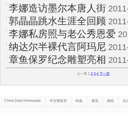
李娜造访墨尔本唐人街
2011
郭晶晶跳水生涯全回顾
2011
李娜私房照与老公秀恩爱
20
纳达尔半裸代言阿玛尼
2011
章鱼保罗纪念雕塑亮相
2011
上一页
1
2
3
4
下一页