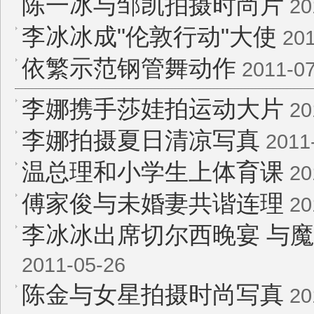
陈一冰与邹凯拍摄时尚片
20
李冰冰成"伦敦行动"大使
201
依繁示范钢管舞动作
2011-07
李娜携手莎娃拍运动大片
20
李娜拍摄夏日清凉写真
2011
温总理和小学生上体育课
20
傅家俊与未婚妻共谐连理
20
李冰冰出席切尔西晚宴 与
2011-05-26
陈金与女星拍摄时尚写真
20