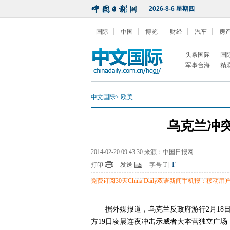
2026-8-6 星期四
国际
中国
博览
财经
汽车
房
头条国际
国
军事台海
精
中文国际
>
欧美
乌克兰冲突
2014-02-20 09:43:30 来源：中国日报网
T
打印
发送
字号
T
|
免费订阅30天China Daily双语新闻手机报：移动用户编
据外媒报道，乌克兰反政府游行2月18
方19日凌晨连夜冲击示威者大本营独立广