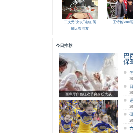
二次元“女友”走红 萌
王诗龄kimi
翻无数网友
今日推荐
巴
保
20
20
西班牙白色狂欢节爽身粉大战
20
20