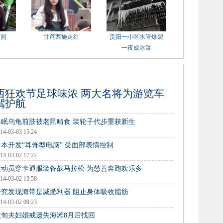
萌照
甘蔗西施走红
贵阳一小区水管爆裂
一夜成冰瀑
西狂欢节足球味浓 两大名将为游览车
驾护航
冬眠乌龟前肢被老鼠啃食 装轮子代步重获新生
14-03-03 15:24
日本开发“耳饰型电脑” 受面部表情控制
14-03-02 17:22
运动员穿卡通服装备战马拉松 为慈善奔跑欢乐多
14-03-02 13:58
研究发现海带是减肥利器 阻止身体吸收脂肪
14-03-02 09:23
六旬夫妇婚戒遗失海滩8月后找回