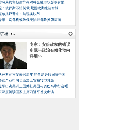
称乌局势和朝射导弹对韩金融市场影响有限
报：俄罗斯不怕制裁 紧握欧洲经济命脉
克尔批评普京：与现实脱节
专家：乌危机或致俄美陷最危险摊牌局面
讲坛
专家：安倍政权的错误
史观与政治右倾化动向
详细
>>
念开罗宣言发表70周年 钓鱼岛必须回归中国
务部产业司司长谈加工贸易转型升级
近平出访美洲三国并赴美国与奥巴马举行会晤
家深度解读国家主席习近平首次出访