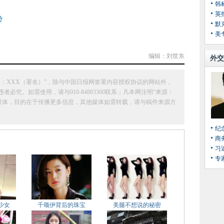
韩
英
势
默
美
编辑：刘世东
外交
：XXX（署名）”，除与中国日报网签署内容授权协议的网站外，
究。如需使用，请与010-84883300联系；凡本网注明“来源：
它媒体，目的在于传播更多信息，其他媒体如需转载，请与稿件来源方
纪
商
习
专
少女
千颂伊背后的珠宝
美腿不想说的秘密