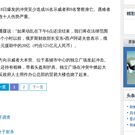
8日爆发的冲突至少造成16名示威者和9名警察身亡。遇难者
精彩
数十人伤势严重。
通牒说：“如果动乱在下午6点还没结束，我们将在法律范围
几个小时以前，俄罗斯财政部长安东•西卢阿诺夫曾表示，俄
爱新
元援助中的20亿（约合121亿元人民币）。
警方向示威者大本营、位于基辅市中心的独立广场发起冲击。
人还持有棍棒，带着头盔和护具。独立广场在冲突中燃起大
反政府人士用作办公总部的贸易大楼也烧了起来。
一页
1
2
下一页
头条
朝
四
开调查
委
韩
分子射杀