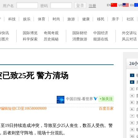
用户名
密码
注册
EN
US
EU
产
科技
娱乐
体育
时尚
旅游
健康
移民
亲子
社区
际快讯
国际博览
奇闻奇观
国际财经
中国经济
外交讲坛
彩图片
科学探索
历史揭秘
消费旅游
能源在线
风云对话
24
已致25死 警方清场
中国日报-看世界
+
加关注
辑短信CD至106580009009
百度百家
日至19日持续造成冲突，导致至少25人丧生，数百人受伤。警
场，后者则坚守阵地，现场十分混乱。