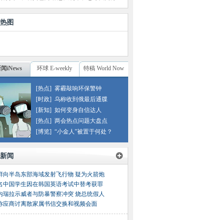
热图
闻iNews
环球 E-weekly
特稿 World Now
[热点]
雾霾敲响环保警钟
[时政]
乌称收到俄最后通牒
[新知]
如何变身自信达人
[热点]
两会热点问题大盘点
[博览]
“小金人”被置于何处？
新闻
鲜向半岛东部海域发射飞行物 疑为火箭炮
名中国学生因在韩国英语考试中替考获罪
内瑞拉示威者与防暴警察冲突 烧总统假人
称应商讨离散家属书信交换和视频会面