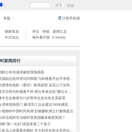
高级
专题
订阅手机报
独家策划
评论
特稿
新闻汇总
中日论坛
海外看中国
E-Weekly
小时新闻排行
朝鲜公布张成泽被抓现场画面
美国副总统拜登访问韩国 与朴槿惠手拉手亲密交谈
印度情色电影《爱经》唯美剧照 花花公子女郎出演
普京访韩与朴槿惠干杯 两位单身总统“擦出火花”（组图）
澳半百女教师与15岁男学生发生性关系获罪
台湾再现艳照门 赖滢羽三点全露近500张裸照外泄
引领独特中国时尚风潮 彭丽媛欧洲之行服饰盘点
为何法国的非法移民冒死闯隧道偷渡英国？
朝鲜“第一夫妇”或迎来第二个孩子
公务员上班看黄色网站 意大利市长怒令关闭办公室网络