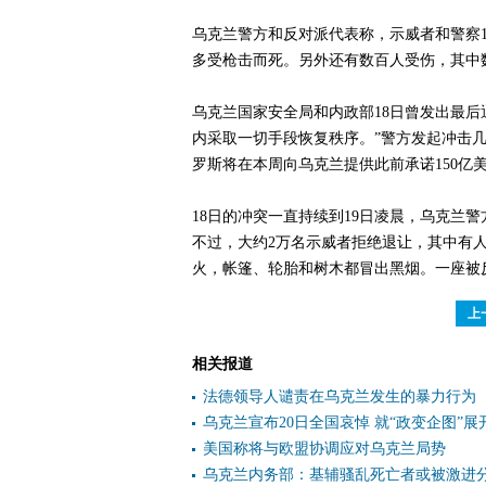
乌克兰警方和反对派代表称，示威者和警察1
多受枪击而死。另外还有数百人受伤，其中
乌克兰国家安全局和内政部18日曾发出最后
内采取一切手段恢复秩序。”警方发起冲击
罗斯将在本周向乌克兰提供此前承诺150亿美
18日的冲突一直持续到19日凌晨，乌克兰
不过，大约2万名示威者拒绝退让，其中有
火，帐篷、轮胎和树木都冒出黑烟。一座被
上
相关报道
法德领导人谴责在乌克兰发生的暴力行为
乌克兰宣布20日全国哀悼 就“政变企图”展
美国称将与欧盟协调应对乌克兰局势
乌克兰内务部：基辅骚乱死亡者或被激进