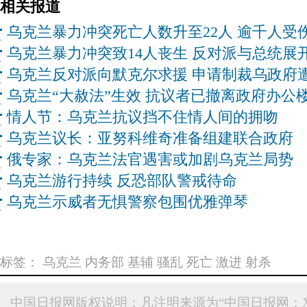
相关报道
乌克兰暴力冲突死亡人数升至22人 逾千人受
乌克兰暴力冲突致14人丧生 反对派与总统展
乌克兰反对派向默克尔求援 申请制裁乌政府
乌克兰“大赦法”生效 抗议者已撤离政府办公
情人节：乌克兰抗议挡不住情人间的拥吻
乌克兰议长：亚努科维奇准备组建联合政府
俄专家：乌克兰法官遇害或加剧乌克兰局势
乌克兰游行持续 反恐部队警戒待命
乌克兰示威者无惧警察包围优雅弹琴
标签：
乌克兰
内务部
基辅
骚乱
死亡
激进
射杀
中国日报网版权说明：凡注明来源为“中国日报网：X