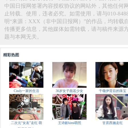
中国日报网签署内容授权协议的网站外，其他任何
止转载、使用，违者必究。如需使用，请与010-848
明“来源：XXX（非中国日报网）”的作品，均转载
传播更多信息，其他媒体如需转载，请与稿件来源
题与本网无关。
精彩热图
Cindy一家的生活
36岁女子面若少女
千颂伊背后的珠宝
二次元“女友”走红 萌
王诗龄kimi萌照
甘蔗西施走红