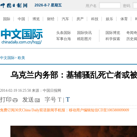
2026-8-7 星期五
用户名
密码
国际
中国
博览
财经
汽车
房产
科技
娱乐
体育
头条国际
国际快讯
国际博览
奇闻
军事台海
精彩图片
科学探索
历史
中文国际
>
欧美
乌克兰内务部：基辅骚乱死亡者或
2014-02-19 16:25:58 来源：中国日报网
T
打印
发送
字号
T
|
免费订阅30天China Daily双语新闻手机报：移动用户编辑短信CD至106580009009