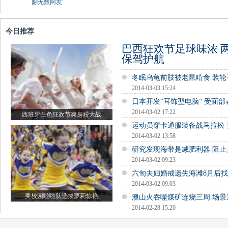
翻无数网友
今日推荐
巴西狂欢节足球味浓 
保驾护航
冬眠乌龟前肢被老鼠啃食 装
2014-03-03 15:24
日本开发“耳饰型电脑” 受面
2014-03-02 17:22
西班牙白色狂欢节爽身粉大战
运动员穿卡通服装备战马拉松
2014-03-02 13:58
研究发现海带是减肥利器 阻止
2014-03-02 09:23
六旬夫妇婚戒遗失海滩8月后
2014-03-02 09:03
美校园啦啦队选拔萝莉惊艳
澳山火吞噬煤矿连烧三周 场景
2014-02-28 15:20