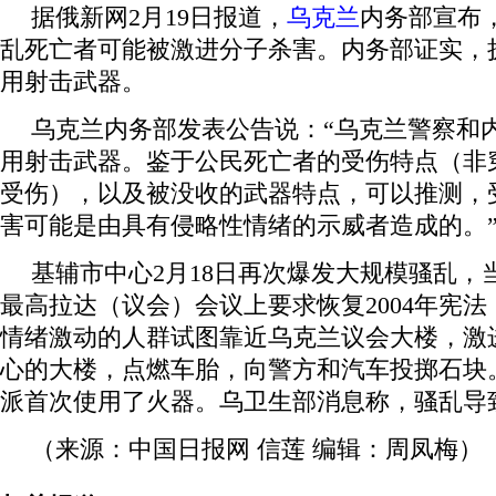
据俄新网2月19日报道，
乌克兰
内务部宣布
乱死亡者可能被激进分子杀害。内务部证实，
用射击武器。
乌克兰内务部发表公告说：“乌克兰警察和
用射击武器。鉴于公民死亡者的受伤特点（非
受伤），以及被没收的武器特点，可以推测，
害可能是由具有侵略性情绪的示威者造成的。
基辅市中心2月18日再次爆发大规模骚乱，
最高拉达（议会）会议上要求恢复2004年宪
情绪激动的人群试图靠近乌克兰议会大楼，激
心的大楼，点燃车胎，向警方和汽车投掷石块
派首次使用了火器。乌卫生部消息称，骚乱导致
（来源：中国日报网 信莲 编辑：周凤梅）