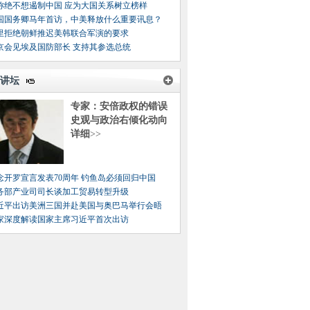
称绝不想遏制中国 应为大国关系树立榜样
国国务卿马年首访，中美释放什么重要讯息？
里拒绝朝鲜推迟美韩联合军演的要求
京会见埃及国防部长 支持其参选总统
讲坛
专家：安倍政权的错误
史观与政治右倾化动向
详细
>>
念开罗宣言发表70周年 钓鱼岛必须回归中国
务部产业司司长谈加工贸易转型升级
近平出访美洲三国并赴美国与奥巴马举行会晤
家深度解读国家主席习近平首次出访