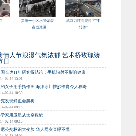
红
贵阳一小区水管爆裂
武汉万吨高架桥“空中
一夜成冰瀑
转体”
黎情人节浪漫气氛浓郁 艺术桥玫瑰装
节日
英国长达11年研究得结论：手机辐射不影响健康
14-02-14 15:01
纽约女子用手指作画 海洋冰川惟妙惟肖令人称奇
14-02-14 10:39
研究发现鳄鱼会爬树
14-02-14 09:15
科学家用卫星从太空数鲸
14-02-14 09:15
悉尼公交标识大变脸 华人网友直呼不懂
14-02-13 14:06