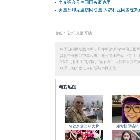
李克强会见美国国务卿克里
美国务卿克里访问法国 为叙利亚问题统筹
标签：
朝鲜
克里
军演
中国日报网版权说明：凡注明来源为“中国日报网
其他任何网站或单位未经允许禁止转载、使用，违者必
XXX（非中国日报网）”的作品，均转载自其
联系，如产生任何问题与本网无关。
精彩热图
郭德纲毁过的大牌
邓紫棋显搞怪