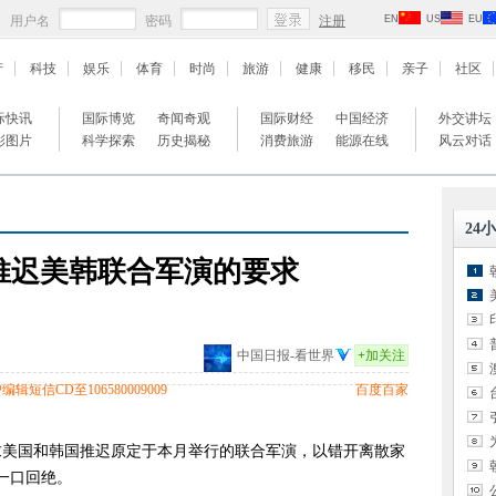
用户名
密码
注册
EN
US
EU
产
科技
娱乐
体育
时尚
旅游
健康
移民
亲子
社区
际快讯
国际博览
奇闻奇观
国际财经
中国经济
外交讲坛
彩图片
科学探索
历史揭秘
消费旅游
能源在线
风云对话
24
推迟美韩联合军演的要求
中国日报-看世界
+
加关注
辑短信CD至106580009009
百度百家
要求美国和韩国推迟原定于本月举行的联合军演，以错开离散家
一口回绝。