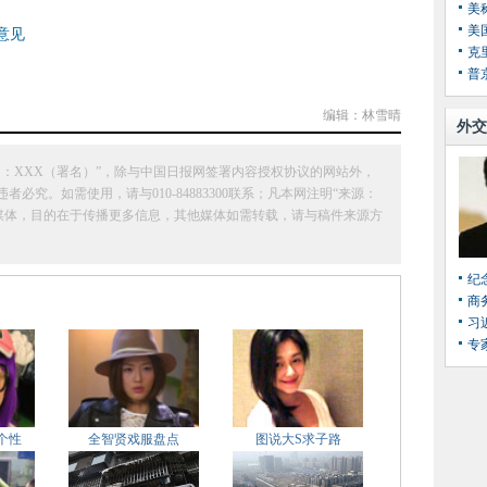
美
美
意见
克
普
编辑：林雪晴
外交
：XXX（署名）”，除与中国日报网签署内容授权协议的网站外，
究。如需使用，请与010-84883300联系；凡本网注明“来源：
它媒体，目的在于传播更多信息，其他媒体如需转载，请与稿件来源方
纪
商
习
专
个性
全智贤戏服盘点
图说大S求子路