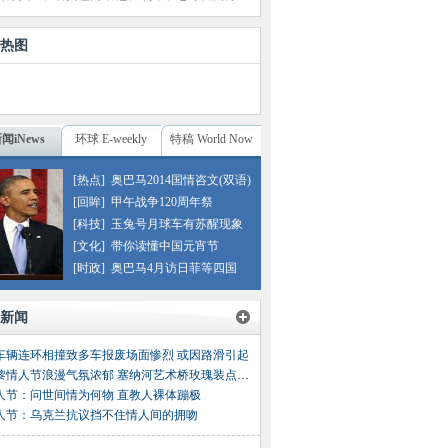
热图
闻iNews
环球 E-weekly
特稿 World Now
[热点]
奥巴马2014国情咨文(双语)
[回眸]
甲午战争120周年祭
[科技]
玉兔号月球车有苏醒现象
[文化]
带你读懂中国元宵节
[时政]
奥巴马4月访日菲等四国
新闻
车辆连环相撞致多车报废场面惨烈 或因路滑引起
巴黎情人节浪漫气氛浓郁 塞纳河艺术桥玫瑰装点节日
人节：问世间情为何物 直教人裸体蹦极
人节：乌克兰抗议挡不住情人间的拥吻