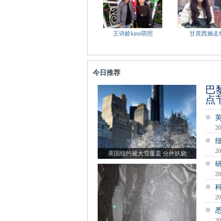
王诗龄kimi萌照
甘蔗西施走
今日推荐
巴
点
20
20
美国纽约被大雪覆盖 分外妖娆
20
20
20