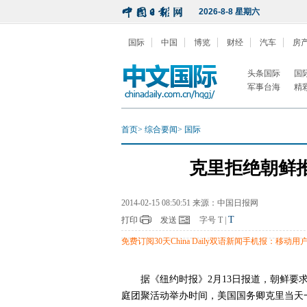
2026-8-8 星期六
国际
中国
博览
财经
汽车
房
头条国际
国
军事台海
精
首页
>
综合要闻
>
国际
克里拒绝朝鲜
2014-02-15 08:50:51 来源：中国日报网
T
打印
发送
字号
T
|
免费订阅30天China Daily双语新闻手机报：移动用户编
据《纽约时报》2月13日报道，朝鲜
庭团聚活动举办时间，美国国务卿克里当天