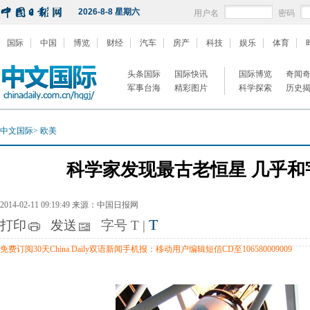
2026-8-8 星期六
用户名
密码
国际
中国
博览
财经
汽车
房产
科技
娱乐
体育
头条国际
国际快讯
国际博览
奇闻
军事台海
精彩图片
科学探索
历史
中文国际
>
欧美
科学家发现最古老恒星 几乎和
2014-02-11 09:19:49 来源：中国日报网
T
打印
发送
字号
T
|
免费订阅30天China Daily双语新闻手机报：移动用户编辑短信CD至106580009009