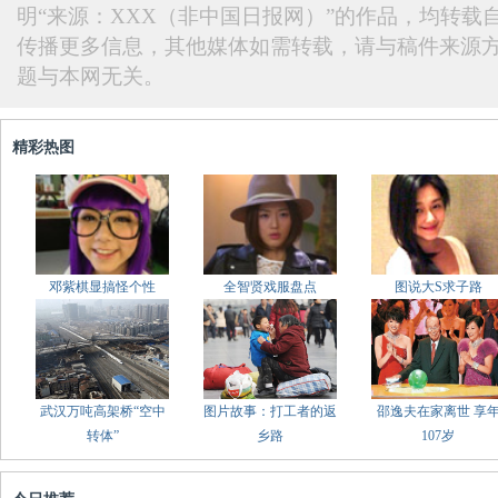
明“来源：XXX（非中国日报网）”的作品，均转载
传播更多信息，其他媒体如需转载，请与稿件来源
题与本网无关。
精彩热图
邓紫棋显搞怪个性
全智贤戏服盘点
图说大S求子路
武汉万吨高架桥“空中
图片故事：打工者的返
邵逸夫在家离世 享
转体”
乡路
107岁