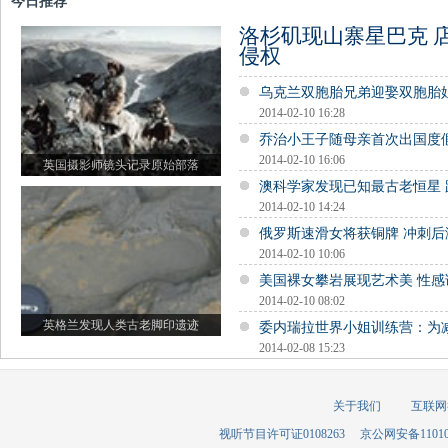
今日推荐
洛杉矶现山寨星巴克 
侵权
乌克兰双胞胎兄弟迎娶双胞胎
2014-02-10 16:28
乔治小王子随母亲首次出国度
2014-02-10 16:06
英国摄影师镜头记录原始部落
澳科学家发现已知最古老恒星 距
2014-02-10 14:24
俄罗斯速滑女将获铜牌 冲刺后
2014-02-10 10:06
美国裸女攀岩展现艺术美 性感
2014-02-10 08:02
英格兰发现人类古老脚印遗迹
委内瑞拉世界小姐训练营：为
2014-02-08 15:23
关于我们
互联网
视听节目许可证0108263
京公网安备110105