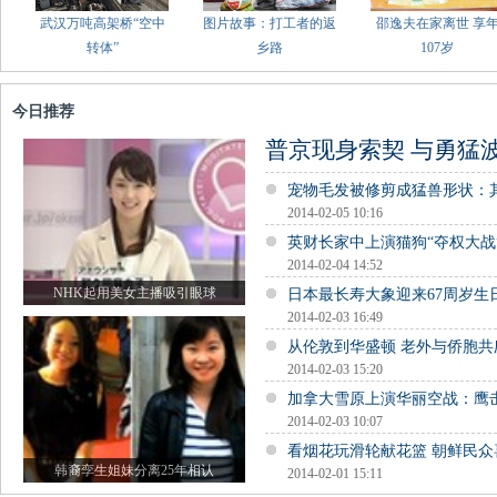
武汉万吨高架桥“空中
图片故事：打工者的返
邵逸夫在家离世 享
转体”
乡路
107岁
今日推荐
普京现身索契 与勇猛
宠物毛发被修剪成猛兽形状：
2014-02-05 10:16
英财长家中上演猫狗“夺权大战
2014-02-04 14:52
NHK起用美女主播吸引眼球
日本最长寿大象迎来67周岁生
2014-02-03 16:49
从伦敦到华盛顿 老外与侨胞共
2014-02-03 15:20
加拿大雪原上演华丽空战：鹰击
2014-02-03 10:07
看烟花玩滑轮献花篮 朝鲜民众
韩裔孪生姐妹分离25年相认
2014-02-01 15:11