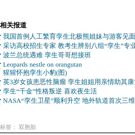
相关报道
我国首例人工繁育孪生北极熊姐妹与游客见
采访高校招生专家 教考生辨别八组“孪生”专
波兰总统遇难 孪生哥哥想接班
Leopards nestle on orangutan
猩猩怀抱孪生小豹(图)
英3岁女孩患恶性脑瘤 孪生姐姐用亲情助其康
孪生“千金”性格叛逆 喜欢夜生活
NASA“孪生卫星”顺利升空 地外轨道首次三
标签：
双胞胎