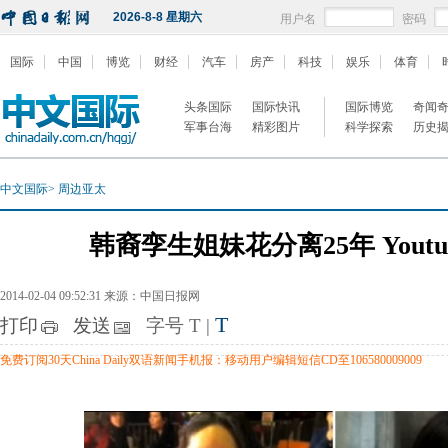
2026-8-8 星期六
用户名
密码
国际
中国
博览
财经
汽车
房产
科技
娱乐
体育
头条国际
国际快讯
国际博览
奇闻
军事台海
精彩图片
科学探索
历史
中文国际
>
周边亚太
韩裔孪生姐妹花分离25年 Yout
2014-02-04 09:52:31 来源：中国日报网
T
打印
发送
字号
T
|
免费订阅30天China Daily双语新闻手机报：移动用户编辑短信CD至106580009009