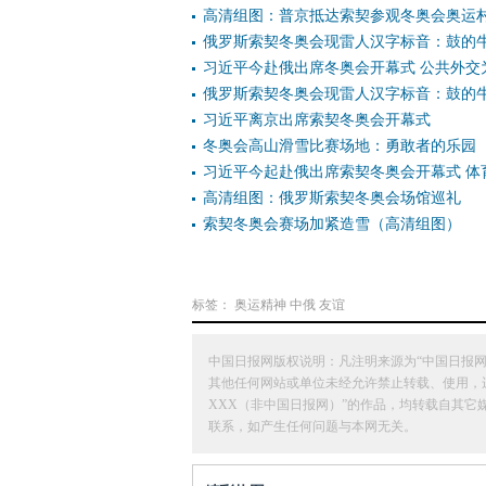
高清组图：普京抵达索契参观冬奥会奥运
俄罗斯索契冬奥会现雷人汉字标音：鼓的
习近平今赴俄出席冬奥会开幕式 公共外交
俄罗斯索契冬奥会现雷人汉字标音：鼓的
习近平离京出席索契冬奥会开幕式
冬奥会高山滑雪比赛场地：勇敢者的乐园
习近平今起赴俄出席索契冬奥会开幕式 体
高清组图：俄罗斯索契冬奥会场馆巡礼
索契冬奥会赛场加紧造雪（高清组图）
标签：
奥运精神
中俄
友谊
中国日报网版权说明：凡注明来源为“中国日报网
其他任何网站或单位未经允许禁止转载、使用，违者必
XXX（非中国日报网）”的作品，均转载自其
联系，如产生任何问题与本网无关。