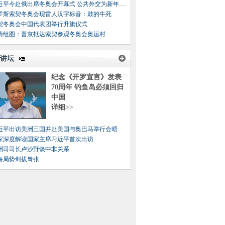
习近平今赴俄出席冬奥会开幕式 公共外交为新年开篇
罗斯索契冬奥会现雷人汉字标音：鼓的牛死
契冬奥会中国代表团举行升旗仪式
清组图：普京抵达索契参观冬奥会奥运村
讲坛
纪念《开罗宣言》发表
70周年 钓鱼岛必须回归
中国
详细
>>
近平出访美洲三国并赴美国与奥巴马举行会晤
家深度解读国家主席习近平首次出访
洲司司长卢沙野谈中非关系
海局势剑拔弩张