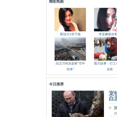
精彩热图
图说大S求子路
李亚鹏新欢
武汉万吨高架桥“空中
图片故事：打工
转体”
乡路
今日推荐
宠
自
20