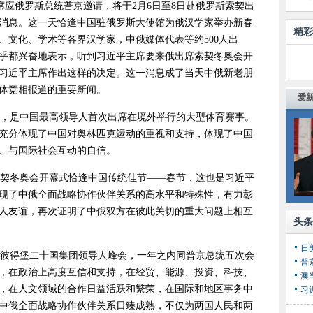
席应俄罗斯总统普京邀请，将于2月6日至8日赴俄罗斯索契出
消息。这一天恰逢中国驻俄罗斯大使馆为俄汉学家举办新春
精彩
、文化、学术等各界汉学家，中俄媒体代表等约500人出
乎都兴奋地表示，听到习近平主席要来俄出席索契冬奥会开
习近平主席作出这样的决定。这一消息成了当天中俄新老朋
体竞相报道的重要新闻。
爱新
，是中国最高领导人首次出席在境外举行的大型体育赛事。
充分体现了中国对奥林匹克运动的重视和支持，体现了中国
、与国际社会互动的自信。
契冬奥会开幕式恰逢中国传统佳节——春节，这也是习近平
现了中俄全面战略协作伙伴关系的高水平和特殊性，有力彰
人友谊，再次证明了中俄双方在彼此关切的重大问题上相互
头条
日
席圣彼得堡二十国集团领导人峰会，一年之内同普京总统五次会
普
，在政治上高度互信和支持，在经贸、能源、投资、科技、
，在人文领域的合作日益活跃和繁荣，在国际和地区事务中
习
中俄全面战略协作伙伴关系日臻成熟，不仅为两国人民和两