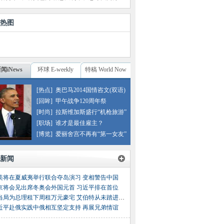
热图
闻iNews
环球 E-weekly
特稿 World Now
[热点]
奥巴马2014国情咨文(双语)
[回眸]
甲午战争120周年祭
[时尚]
拉斯维加斯盛行“机枪旅游”
[职场]
谁才是最佳雇主？
[博览]
爱丽舍宫不再有“第一女友”
新闻
美将在夏威夷举行联合夺岛演习 变相警告中国
京将会见出席冬奥会外国元首 习近平排在首位
澳当局为总理租下周租万元豪宅 艾伯特从未踏进去一步
近平赴俄实践中俄相互坚定支持 再展兄弟情谊