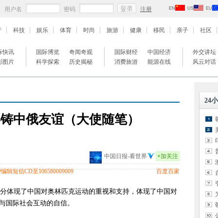
用户名
密码
注册
EN
US
EU
产
科技
娱乐
体育
时尚
旅游
健康
移民
亲子
社区
际快讯
国际博览
奇闻奇观
国际财经
中国经济
外交讲坛
彩图片
科学探索
历史揭秘
消费旅游
能源在线
风云对话
24
共铸中俄友谊（大使随笔）
中国日报-看世界
+
加关注
辑短信CD至106580009009
百度百家
分体现了中国对奥林匹克运动的重视和支持，体现了中国对
与国际社会互动的自信。