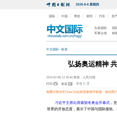
2026-8-6 星期四
国际
中国
博览
财经
汽车
房
头条国际
国
军事台海
精
中文国际
>
欧美
弘扬奥运精神 
2014-02-06 12:18:44 来源：人民日报
T
打印
发送
字号
T
|
免费订阅30天China Daily双语新闻手机报：移动用户编
习近平主席出席索契冬奥会开幕式
，充
世界的开放态度，展示了中国与国际接轨、