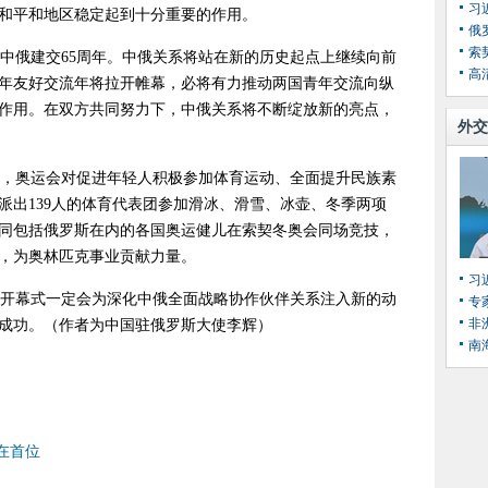
和平和地区稳定起到十分重要的作用。
俄
索
诞和中俄建交65周年。中俄关系将站在新的历史起点上继续向前
高
年友好交流年将拉开帷幕，必将有力推动两国青年交流向纵
作用。在双方共同努力下，中俄关系将不断绽放新的亮点，
外交
，奥运会对促进年轻人积极参加体育运动、全面提升民族素
派出139人的体育代表团参加滑冰、滑雪、冰壶、冬季两项
，将同包括俄罗斯在内的各国奥运健儿在索契冬奥会同场竞技，
，为奥林匹克事业贡献力量。
习
开幕式一定会为深化中俄全面战略协作伙伴关系注入新的动
专
非
成功。（作者为中国驻俄罗斯大使李辉）
南
在首位