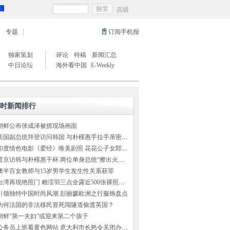
高级
专题
订阅手机报
独家策划
评论
特稿
新闻汇总
中日论坛
海外看中国
E-Weekly
小时新闻排行
朝鲜公布张成泽被抓现场画面
美国副总统拜登访问韩国 与朴槿惠手拉手亲密交谈
印度情色电影《爱经》唯美剧照 花花公子女郎出演
普京访韩与朴槿惠干杯 两位单身总统“擦出火花”（组图）
澳半百女教师与15岁男学生发生性关系获罪
台湾再现艳照门 赖滢羽三点全露近500张裸照外泄
引领独特中国时尚风潮 彭丽媛欧洲之行服饰盘点
为何法国的非法移民冒死闯隧道偷渡英国？
朝鲜“第一夫妇”或迎来第二个孩子
公务员上班看黄色网站 意大利市长怒令关闭办公室网络