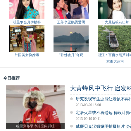
明星争当月饼模特
王菲李亚鹏恩爱照
十大最新校花出炉
外国美女扮嫦娥
“卧佛含丹”奇观
浙江：百亩水葫芦封
杭甬大运河
今日推荐
大黄蜂风中飞行 启发
研究发现寄生虫能让老鼠不再
2013-09-20 16:06
定居火星或不再遥远 德设计
2013-09-19 09:11
哈里穿冬装冷冻室内训练
威廉贝克汉姆姚明拍摄短片 