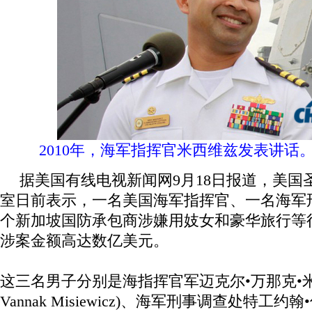
2010年，海军指挥官米西维兹发表讲话
据美国有线电视新闻网9月18日报道，美国
室日前表示，一名美国海军指挥官、一名海军
个新加坡国防承包商涉嫌用妓女和豪华旅行等
涉案金额高达数亿美元。
这三名男子分别是海指挥官军迈克尔•万那克•米西维
Vannak Misiewicz)、海军刑事调查处特工