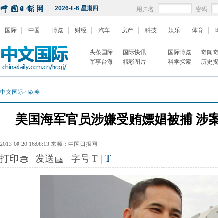
2026-8-6 星期四
用户名
密码
国际
中国
博览
财经
汽车
房产
科技
娱乐
体育
头条国际
国际快讯
国际博览
奇闻
军事台海
精彩图片
科学探索
历史
中文国际
>
欧美
美国海军官员涉嫌受贿嫖娼被捕 涉
2013-09-20 16:08:13 来源：中国日报网
T
打印
发送
字号
T
|