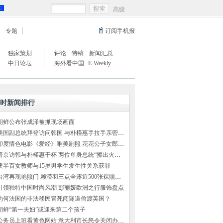
高级
专题
订阅手机报
独家策划
评论
特稿
新闻汇总
中日论坛
海外看中国
E-Weekly
小时新闻排行
朝鲜公布张成泽被抓现场画面
美国副总统拜登访问韩国 与朴槿惠手拉手亲密交谈
印度情色电影《爱经》唯美剧照 花花公子女郎出演
普京访韩与朴槿惠干杯 两位单身总统“擦出火花”（组图）
澳半百女教师与15岁男学生发生性关系获罪
台湾再现艳照门 赖滢羽三点全露近500张裸照外泄
引领独特中国时尚风潮 彭丽媛欧洲之行服饰盘点
为何法国的非法移民冒死闯隧道偷渡英国？
朝鲜“第一夫妇”或迎来第二个孩子
公务员上班看黄色网站 意大利市长怒令关闭办公室网络