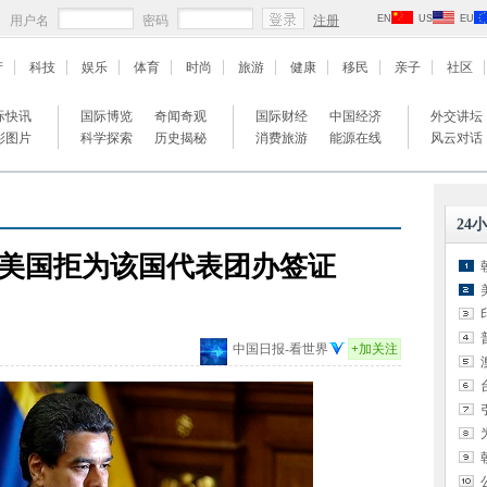
用户名
密码
注册
EN
US
EU
产
科技
娱乐
体育
时尚
旅游
健康
移民
亲子
社区
际快讯
国际博览
奇闻奇观
国际财经
中国经济
外交讲坛
彩图片
科学探索
历史揭秘
消费旅游
能源在线
风云对话
24
美国拒为该国代表团办签证
中国日报-看世界
+
加关注