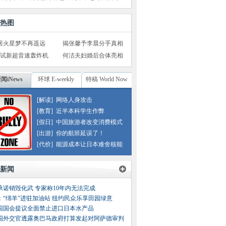
热图
居火星梦不再遥远
揭张馨予李晨分手真相
试新超音速轰炸机
何洁夫妇婚后合体亮相
闻iNews
环球 E-weekly
特稿 World Now
[解读]
网络人身攻击
[教育]
近半本科学生作弊
[假日]
中国旅游者改变消费模式
[出游]
你的航班延误了！
[代价]
能源成本让日本难舍核能
新闻
承诺销毁化武 专家称10年内无法完成
：“绵羊”进驻加油站 纽约民众乐享田园绿意
国国会提议全面禁止进口日本水产品
国外交官透露奥巴马政府打算发起对阿萨德审判