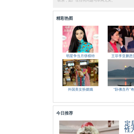
联系，如产生任何问题与本网无关。
精彩热图
明星争当月饼模特
王菲李亚鹏恩
外国美女扮嫦娥
“卧佛含丹”
今日推荐
定
性