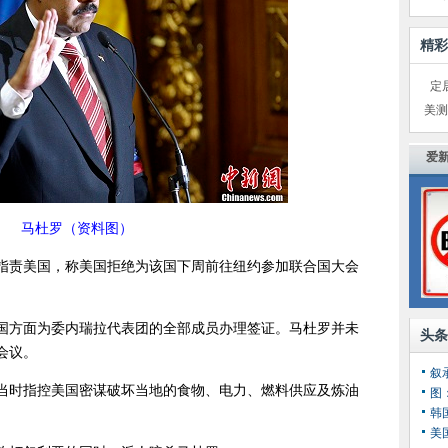
精彩
定
美测
爱新
马杜罗（资料图）
日指责美国，称美国拒绝为该国下周前往纽约参加联合国大会
国方面为委内瑞拉代表团的全部成员办理签证。马杜罗并未
头条
会议。
叙
当时指控美国密谋破坏当地的食物、电力、燃料供应及炼油
图
韩
美