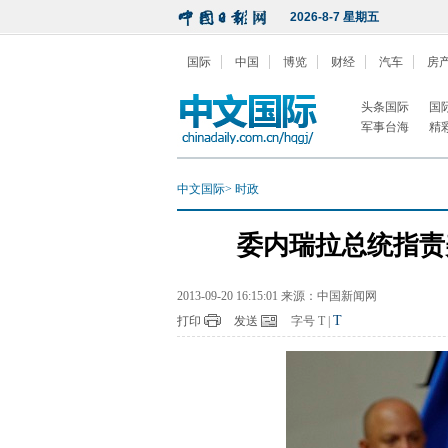
2026-8-7 星期五
国际
中国
博览
财经
汽车
房
头条国际
国
军事台海
精
中文国际
>
时政
委内瑞拉总统指责
2013-09-20 16:15:01 来源：中国新闻网
T
打印
发送
字号
T
|