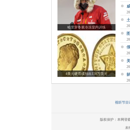
20
20
哈里穿冬装冷冻室内训练
20
20
20
4美元硬币或拍出150万美元
20
视听节目许
版权保护：本网登
未