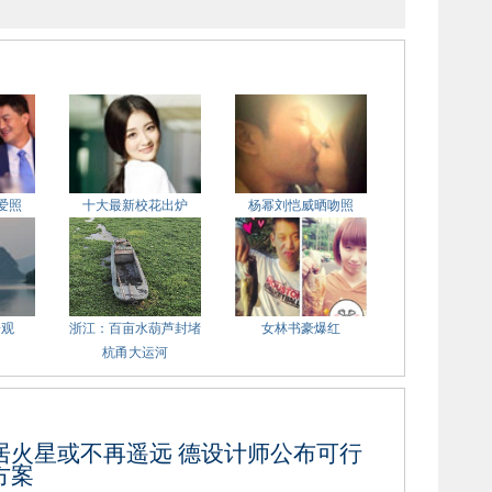
爱照
十大最新校花出炉
杨幂刘恺威晒吻照
奇观
浙江：百亩水葫芦封堵
女林书豪爆红
杭甬大运河
居火星或不再遥远 德设计师公布可行
方案