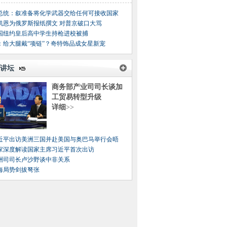
总统：叙准备将化学武器交给任何可接收国家
凯恩为俄罗斯报纸撰文 对普京破口大骂
国纽约皇后高中学生持枪进校被捕
：给大腿戴“项链”？奇特饰品成女星新宠
讲坛
商务部产业司司长谈加
工贸易转型升级
详细
>>
近平出访美洲三国并赴美国与奥巴马举行会晤
家深度解读国家主席习近平首次出访
洲司司长卢沙野谈中非关系
海局势剑拔弩张