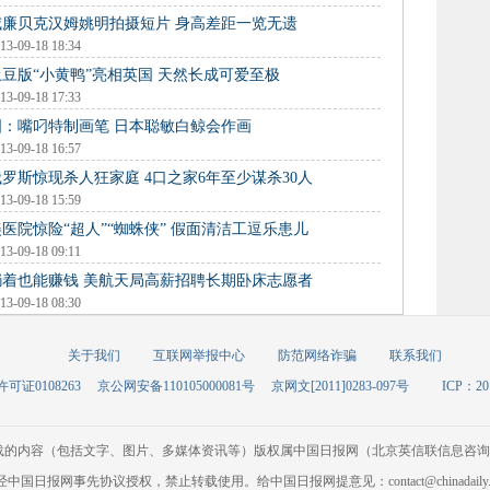
威廉贝克汉姆姚明拍摄短片 身高差距一览无遗
13-09-18 18:34
土豆版“小黄鸭”亮相英国 天然长成可爱至极
13-09-18 17:33
图：嘴叼特制画笔 日本聪敏白鲸会作画
13-09-18 16:57
俄罗斯惊现杀人狂家庭 4口之家6年至少谋杀30人
13-09-18 15:59
美医院惊险“超人”“蜘蛛侠” 假面清洁工逗乐患儿
13-09-18 09:11
躺着也能赚钱 美航天局高薪招聘长期卧床志愿者
13-09-18 08:30
关于我们
互联网举报中心
防范网络诈骗
联系我们
可证0108263
京公网安备110105000081号
京网文[2011]0283-097号
ICP：20
载的内容（包括文字、图片、多媒体资讯等）版权属中国日报网（北京英信联信息咨询
经中国日报网事先协议授权，禁止转载使用。给中国日报网提意见：contact@chinadaily.co