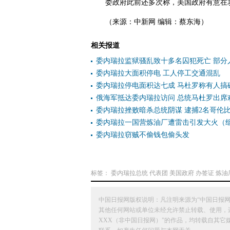
委政府此前还多次称，美国政府有意在
（来源：中新网 编辑：蔡东海）
相关报道
委内瑞拉监狱骚乱致十多名囚犯死亡 部分
委内瑞拉大面积停电 工人停工交通混乱
委内瑞拉停电面积达七成 马杜罗称有人搞
俄海军抵达委内瑞拉访问 总统马杜罗出席
委内瑞拉挫败暗杀总统阴谋 逮捕2名哥伦
委内瑞拉一国营炼油厂遭雷击引发大火（
委内瑞拉窃贼不偷钱包偷头发
标签：
委内瑞拉总统
代表团
美国政府
办签证
炼油
中国日报网版权说明：凡注明来源为“中国日报网
其他任何网站或单位未经允许禁止转载、使用，违者必
XXX（非中国日报网）”的作品，均转载自其