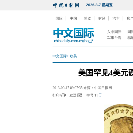
2026-8-7 星期五
国际
中国
博览
财经
汽车
房
头条国际
国
军事台海
精
中文国际
>
欧美
美国罕见4美元
2013-09-17 09:07:35 来源：中国日报网
T
打印
发送
字号
T
|