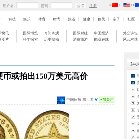
用户名
密码
注册
EN
US
EU
产
科技
娱乐
体育
时尚
旅游
健康
移民
亲子
社区
际快讯
国际博览
奇闻奇观
国际财经
中国经济
外交讲坛
彩图片
科学探索
历史揭秘
消费旅游
能源在线
风云对话
24
硬币或拍出150万美元高价
中国日报-看世界
+
加关注