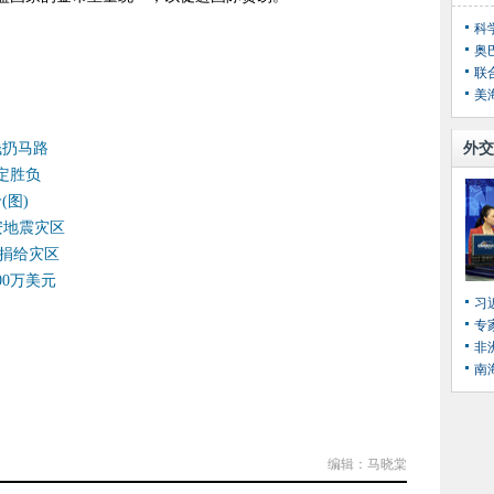
科
奥
）
联
美
钱扔马路
外交
定胜负
(图)
安地震灾区
币捐给灾区
00万美元
习
专
非
南
编辑：马晓棠