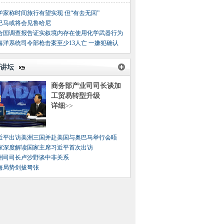
学家称时间旅行有望实现 但“有去无回”
巴马或将会见鲁哈尼
合国调查报告证实叙境内存在使用化学武器行为
海洋系统司令部枪击案至少13人亡 一嫌犯确认
讲坛
商务部产业司司长谈加
工贸易转型升级
详细
>>
近平出访美洲三国并赴美国与奥巴马举行会晤
家深度解读国家主席习近平首次出访
洲司司长卢沙野谈中非关系
海局势剑拔弩张