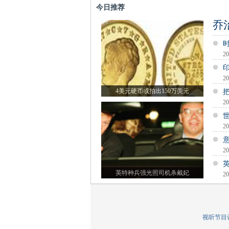
今日推荐
乔
20
20
4美元硬币或拍出150万美元
20
20
20
英特种兵强光照司机杀戴妃
20
视听节目许