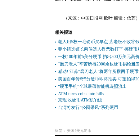
（来源：中国日报网 欧叶 编辑：信莲
相关报道
老人用5枚一毛硬币买早点 店老板不收将
菲小镇选镇长两候选人得票数打平 掷硬币
一枚100年前5美分硬币 拍出300万美元高价
“磨刀老人”辛苦所得2000余枚硬币捐给雅
感动! 江苏"磨刀老人"将两年所攒两千硬
美国百年传奇5分硬币即将拍卖 可望拍得2
“硬币手机”全球最薄智能机谍照流出
ATM turns coins into bills
京现'收硬币ATM机'(图)
台湾将发行“公园采风”系列硬币
标签：
美国4美元硬币