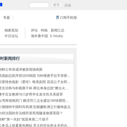
高级
专题
订阅手机报
独家策划
评论
特稿
新闻汇总
中日论坛
海外看中国
E-Weekly
小时新闻排行
朝鲜公布张成泽被抓现场画面
美国副总统拜登访问韩国 与朴槿惠手拉手亲密交谈
印度情色电影《爱经》唯美剧照 花花公子女郎出演
普京访韩与朴槿惠干杯 两位单身总统“擦出火花”（组图）
澳半百女教师与15岁男学生发生性关系获罪
台湾再现艳照门 赖滢羽三点全露近500张裸照外泄
引领独特中国时尚风潮 彭丽媛欧洲之行服饰盘点
为何法国的非法移民冒死闯隧道偷渡英国？
朝鲜“第一夫妇”或迎来第二个孩子
公务员上班看黄色网站 意大利市长怒令关闭办公室网络