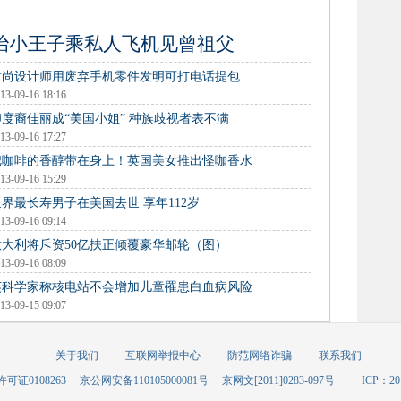
治小王子乘私人飞机见曾祖父
时尚设计师用废弃手机零件发明可打电话提包
13-09-16 18:16
印度裔佳丽成“美国小姐” 种族歧视者表不满
13-09-16 17:27
把咖啡的香醇带在身上！英国美女推出怪咖香水
13-09-16 15:29
世界最长寿男子在美国去世 享年112岁
13-09-16 09:14
意大利将斥资50亿扶正倾覆豪华邮轮（图）
13-09-16 08:09
英科学家称核电站不会增加儿童罹患白血病风险
13-09-15 09:07
关于我们
互联网举报中心
防范网络诈骗
联系我们
可证0108263
京公网安备110105000081号
京网文[2011]0283-097号
ICP：20