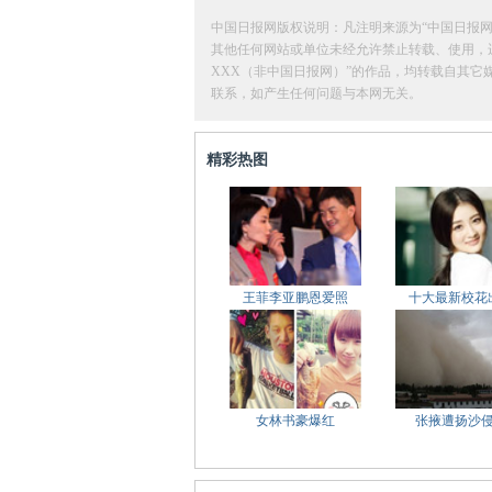
中国日报网版权说明：凡注明来源为“中国日报网
其他任何网站或单位未经允许禁止转载、使用，违者必
XXX（非中国日报网）”的作品，均转载自其
联系，如产生任何问题与本网无关。
精彩热图
王菲李亚鹏恩爱照
十大最新校花
女林书豪爆红
张掖遭扬沙