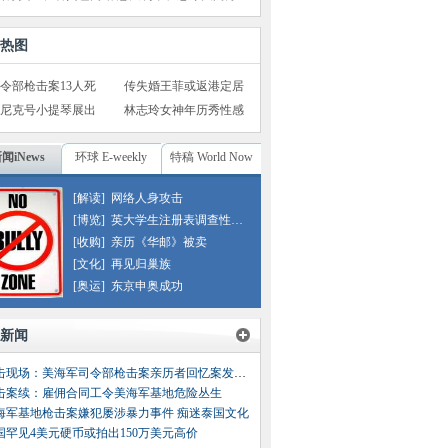
热图
令部枪击案13人死
传失婚王菲或返港定居
尼克号小提琴展出
林志玲女神年历秀性感
闻iNews
环球 E-weekly
特稿 World Now
[解读]
网络人身攻击
[博览]
英大学生注册表调查性取向
[收购]
亲历《华邮》被卖
[文化]
再见归巢族
[奥运]
东京申奥成功
新闻
直击现场：美海军司令部枪击案亲历者回忆案发细节
击案续：雇佣合同工令美海军基地危险丛生
海军基地枪击案嫌犯屡涉暴力事件 痴迷泰国文化
国罕见4美元硬币或拍出150万美元高价