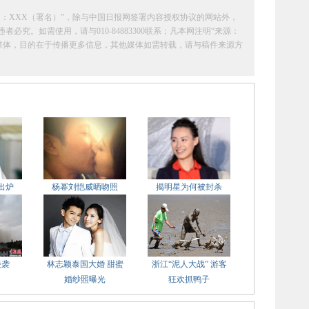
：XXX（署名）”，除与中国日报网签署内容授权协议的网站外，
究。如需使用，请与010-84883300联系；凡本网注明“来源：
它媒体，目的在于传播更多信息，其他媒体如需转载，请与稿件来源方
出炉
杨幂刘恺威晒吻照
揭明星为何被封杀
侵袭
林志颖泰国大婚 甜蜜
浙江“泥人大战” 游客
婚纱照曝光
狂欢抓鸭子