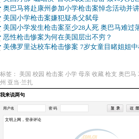
奥巴马将赴康州参加小学枪击案悼念活动并
美国小学枪击案嫌犯疑杀父弑母
美国小学发生枪击案至少28人死 奥巴马难过
恶性枪击惨案为何在美国层出不穷？
美佛罗里达校车枪击惨案 7岁女童目睹姐姐
标签：
美国
校园
枪击案
小学
母亲
收藏
枪支
奥巴马
州
亚当·兰扎
我来说两句
用户名
密 码