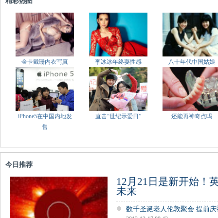
精彩热图
金卡戴珊内衣写真
李冰冰年终耍性感
八十年代中国姑娘
iPhone5在中国内地发
直击“世纪示爱日”
还能再神奇点吗
售
今日推荐
12月21日是新开始！
未来
数千圣诞老人伦敦聚会 提前