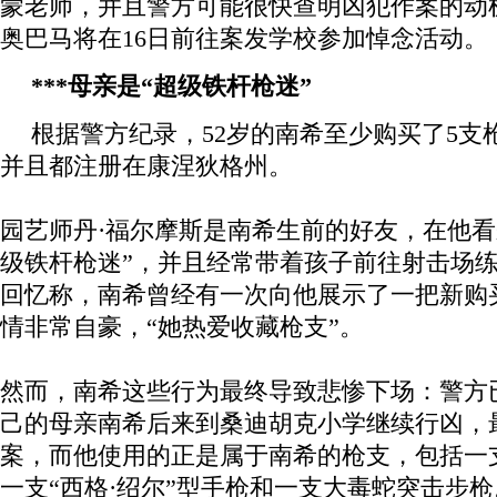
蒙老师，并且警方可能很快查明凶犯作案的动
奥巴马将在16日前往案发学校参加悼念活动。
***母亲是“超级铁杆枪迷”
根据警方纪录，52岁的南希至少购买了5支
并且都注册在康涅狄格州。
园艺师丹·福尔摩斯是南希生前的好友，在他看
级铁杆枪迷”，并且经常带着孩子前往射击场
回忆称，南希曾经有一次向他展示了一把新购买
情非常自豪，“她热爱收藏枪支”。
然而，南希这些行为最终导致悲惨下场：警方
己的母亲南希后来到桑迪胡克小学继续行凶，最
案，而他使用的正是属于南希的枪支，包括一支
一支“西格·绍尔”型手枪和一支大毒蛇突击步