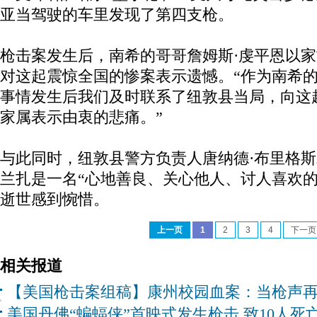
亚当驾驶的车里发现了第四支枪。
枪击案发生后，南希的哥哥詹姆斯·虔平恩以
对这起震惊全国的惨案表示遗憾。“作为南希
事情发生后我们及时联系了纽敦县当局，向这
家属表示由衷的悲痛。”
与此同时，纽敦县警方负责人唐纳德·布里格斯
兰扎是一名“心地善良、关心他人、讨人喜欢的
逝世感到惋惜。
上一页
1
2
3
4
下一页
相关报道
【美国枪击案组稿】康州校园血案：当枪声
美国丹佛“蝙蝠侠”首映式发生枪击 致10人死