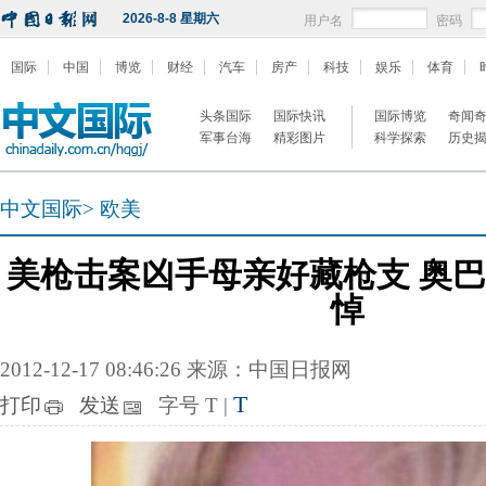
2026-8-8 星期六
用户名
密码
国际
中国
博览
财经
汽车
房产
科技
娱乐
体育
头条国际
国际快讯
国际博览
奇闻
军事台海
精彩图片
科学探索
历史
中文国际
>
欧美
美枪击案凶手母亲好藏枪支 奥
悼
2012-12-17 08:46:26 来源：中国日报网
T
打印
发送
字号
T
|