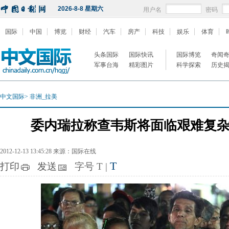
2026-8-8 星期六
用户名
密码
国际
中国
博览
财经
汽车
房产
科技
娱乐
体育
头条国际
国际快讯
国际博览
奇闻
军事台海
精彩图片
科学探索
历史
中文国际
>
非洲_拉美
委内瑞拉称查韦斯将面临艰难复
2012-12-13 13:45:28 来源：国际在线
T
打印
发送
字号
T
|