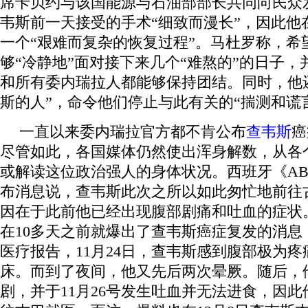
席卡贝约与该国能源与石油部部长共同向民众
韦斯前一天接受的手术“细致而漫长”，因此他
一个“艰难而复杂的恢复过程”。马杜罗称，希
够“冷静地”面对接下来几个“难熬的”的日子
和所有委内瑞拉人都能够保持团结。同时，他
斯的人”，命令他们停止与此有关的“揣测和谎
一直以来委内瑞拉官方都不肯公布
查韦斯
癌
尽管如此，各国媒体仍然使出浑身解数，从各
或解读这位政治强人的身体状况。西班牙《AB
布消息说，查韦斯此次之所以如此匆忙地前往
因在于此前他已经出现腹部剧痛和吐血的症状
在10多天之前就爆出了查韦斯癌症复发的消息
医疗报告，11月24日，查韦斯感到腹部极为
床。而到了夜间，他又先后两次晕厥。随后，
剧，并于11月26号发生吐血并无法进食，因此他