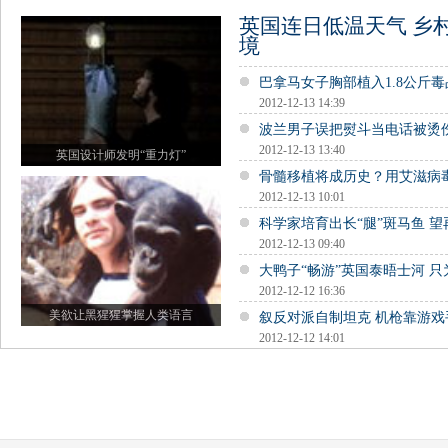
英国连日低温天气 乡
境
巴拿马女子胸部植入1.8公斤毒
2012-12-13 14:39
波兰男子误把熨斗当电话被烫
2012-12-13 13:40
英国设计师发明“重力灯”
骨髓移植将成历史？用艾滋病
2012-12-13 10:01
科学家培育出长“腿”斑马鱼 
2012-12-13 09:40
大鸭子“畅游”英国泰晤士河 
2012-12-12 16:36
美欲让黑猩猩掌握人类语言
叙反对派自制坦克 机枪靠游戏
2012-12-12 14:01