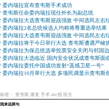
委内瑞拉宣布查韦斯手术成功
查韦斯任命委内瑞拉现任外长为副总统
委内瑞拉大选查韦斯迎战强敌 中间选民左右
委内瑞拉2名总统候选人均称将尊重选举结果
委内瑞拉大选查韦斯迎战强敌 中间选民左右
委内瑞拉将于今日举行大选 查韦斯遭遇严峻
委内瑞拉为保总统选举投票安全关闭与邻国
委内瑞拉大选临近 国内安全状况成查韦斯面
委内瑞拉委托中国成功发射“遥感卫星一号”
委内瑞拉10月举行大选 多项民调显示查韦斯
标签：
查韦斯
康复
手术
abc报
医生
我来说两句