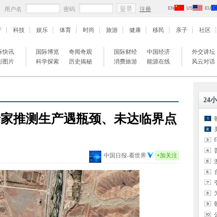
用户名
密码
注册
EN
US
EU
产
科技
娱乐
体育
时尚
旅游
健康
移民
亲子
社区
际快讯
国际博览
奇闻奇观
国际财经
中国经济
外交讲坛
彩图片
科学探索
历史揭秘
消费旅游
能源在线
风云对话
24
专家推测生产遇瓶颈、未达临界点
中国日报-看世界
+
加关注