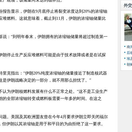
生产瓶颈，该储量尚未达到临界点。
外交
报告显示，伊朗在9月底停止将裂变浓度达到20%的浓缩铀
应堆燃料。这就意味着，截止到11月，伊朗的浓缩铀储量比
基说：“到明年春末，伊朗拥有的浓缩铀储量将超过制造第一
南
后
伊朗停止生产反应堆燃料可能是由于技术故障或者是在试探
埃
朝
里克指出：“伊朗20%纯度浓缩铀的储量接近了制造核武器
这是伊朗战略决定的一部分，就不用那么担忧了。”
不认为伊朗核燃料发展有什么不正常之处。“这不是工业生产
朗的全部浓缩铀转变成燃料板需要一年多的时间。在这之
问题。美国及其欧洲盟友曾在今年4月要求伊朗立即关闭福尔
铀，但伊朗以其浓缩铀是用于和平目的为由拒绝了这一要求。