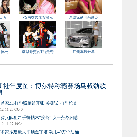
日历
VS内衣秀花絮曝光
总统家的时尚新宠
马拉松
驻华外交官T台走秀
广州车展开幕
新社年度图：博尔特称霸赛场鸟叔劲歌
舞
日首家3D打印照相馆开张 美测试“打印枪支”
12-11-28 09:46
英骑兵队狙击手扮枯木“接驾” 女王茫然困惑
12-11-27 10:34
艺术家拟建最大平顶金字塔 动用40万个油桶