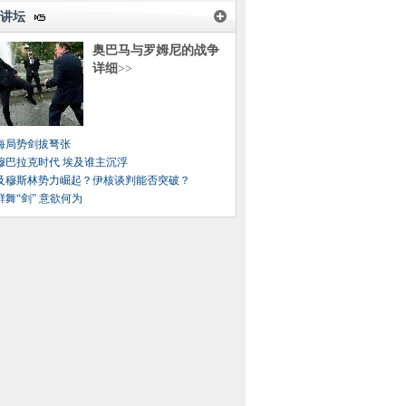
讲坛
奥巴马与罗姆尼的战争
详细
>>
海局势剑拔弩张
穆巴拉克时代 埃及谁主沉浮
及穆斯林势力崛起？伊核谈判能否突破？
鲜舞“剑” 意欲何为