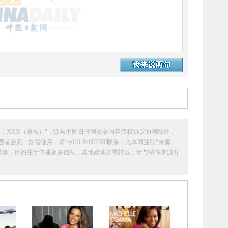
：XXX（署名）”，除与中国日报网签署内容授权协议的网站外，
究。如需使用，请与010-84883300联系；凡本网注明“来源：
它媒体，目的在于传播更多信息，其他媒体如需转载，请与稿件来源方