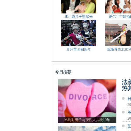
李小璐月子照曝光
爱尔兰空姐拍
贵州苗乡闹新年
现场直击北京
今日推荐
法
热
20
20
比利时男子与变性人共枕19年