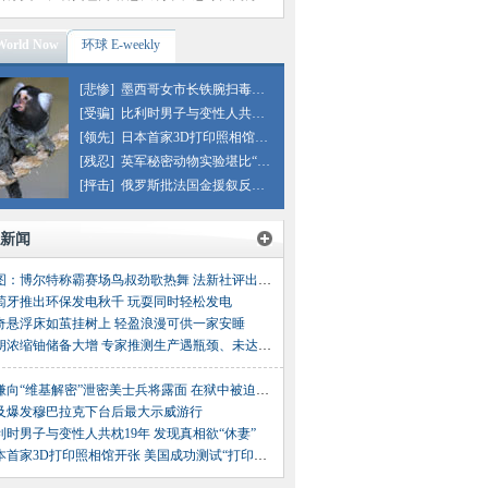
orld Now
环球 E-weekly
[悲惨]
墨西哥女市长铁腕扫毒遭残杀
[受骗]
比利时男子与变性人共枕19年
[领先]
日本首家3D打印照相馆开张
[残忍]
英军秘密动物实验堪比“731”
[抨击]
俄罗斯批法国金援叙反对派
新闻
组图：博尔特称霸赛场鸟叔劲歌热舞 法新社评出2012年度图片
萄牙推出环保发电秋千 玩耍同时轻松发电
奇悬浮床如茧挂树上 轻盈浪漫可供一家安睡
伊朗浓缩铀储备大增 专家推测生产遇瓶颈、未达临界点
涉嫌向“维基解密”泄密美士兵将露面 在狱中被迫裸睡
及爆发穆巴拉克下台后最大示威游行
利时男子与变性人共枕19年 发现真相欲“休妻”
日本首家3D打印照相馆开张 美国成功测试“打印枪支”