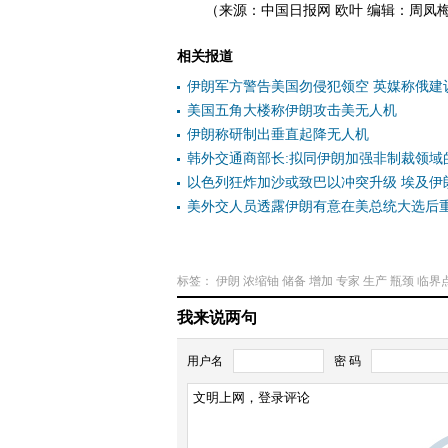
（来源：中国日报网 欧叶 编辑：周凤
相关报道
伊朗军方警告美国勿侵犯领空 英媒称俄建
美国五角大楼称伊朗攻击美无人机
伊朗称研制出垂直起降无人机
韩外交通商部长:拟同伊朗加强非制裁领域
以色列狂炸加沙或致巴以冲突升级 埃及伊
美外交人员透露伊朗有意在美总统大选后
标签：
伊朗
浓缩铀
储备
增加
专家
生产
瓶颈
临界
我来说两句
用户名
密 码