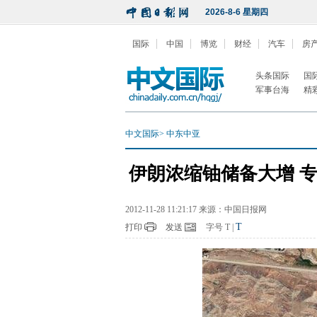
2026-8-6 星期四
国际
中国
博览
财经
汽车
房
头条国际
国
军事台海
精
中文国际
>
中东中亚
伊朗浓缩铀储备大增 
2012-11-28 11:21:17 来源：中国日报网
T
打印
发送
字号
T
|