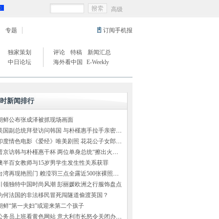
高级
专题
订阅手机报
独家策划
评论
特稿
新闻汇总
中日论坛
海外看中国
E-Weekly
小时新闻排行
朝鲜公布张成泽被抓现场画面
美国副总统拜登访问韩国 与朴槿惠手拉手亲密交谈
印度情色电影《爱经》唯美剧照 花花公子女郎出演
普京访韩与朴槿惠干杯 两位单身总统“擦出火花”（组图）
澳半百女教师与15岁男学生发生性关系获罪
台湾再现艳照门 赖滢羽三点全露近500张裸照外泄
引领独特中国时尚风潮 彭丽媛欧洲之行服饰盘点
为何法国的非法移民冒死闯隧道偷渡英国？
朝鲜“第一夫妇”或迎来第二个孩子
公务员上班看黄色网站 意大利市长怒令关闭办公室网络