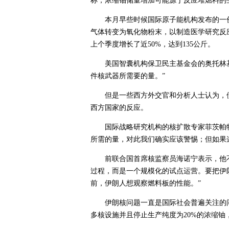
称，浓缩铀储量增加可能源于反应堆燃料的
本月早些时候国际原子能机构发布的一份
气体转变为氧化物粉末，以制造医学研究反
上个季度增长了近50%，达到135公斤。
美国智囊机构保卫民主基金会的奥托林
件核武器所需要的量。”
但是一些西方外交官和分析人士认为，
西方国家的反应。
国际战略研究机构的核扩散专家菲茨帕特
所需的量，对此我们确实应该警惕；但如果
前联合国首席核监察员海诺宁表示，他
过程，而是一个规模化的试点运营。要把伊
前，伊朗人想观察燃料板的性能。”
伊朗核问题一直是国际社会普遍关注的
多核设施并且停止生产纯度为20%的浓缩