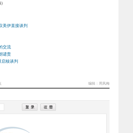
梅）
议美伊直接谈判
的交流
朗谴责
重启核谈判
点
编辑：周凤梅