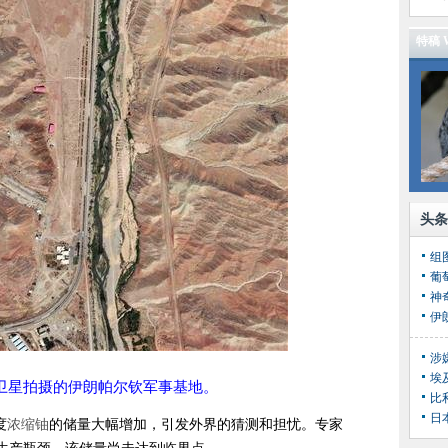
特稿 W
头条
葡
神
埃
月，卫星拍摄的伊朗帕尔钦军事基地。
比
度
浓缩铀
的储量大幅增加，引发外界的猜测和担忧。专家