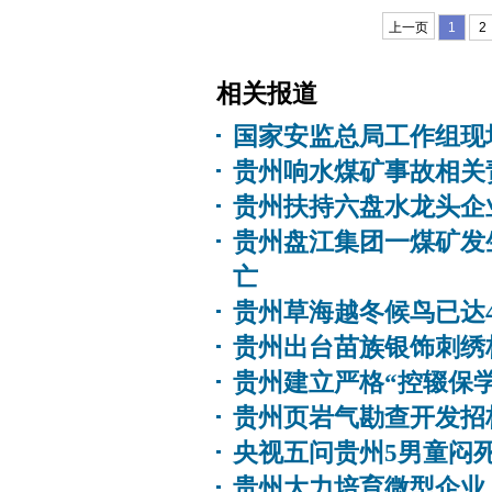
上一页
1
2
相关报道
国家安监总局工作组现
贵州响水煤矿事故相关
贵州扶持六盘水龙头企
贵州盘江集团一煤矿发
亡
贵州草海越冬候鸟已达
贵州出台苗族银饰刺绣
贵州建立严格“控辍保
贵州页岩气勘查开发招
央视五问贵州5男童闷
贵州大力培育微型企业 