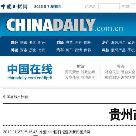
2026-8-7 星期五
用户名
密码
国际
快讯
要闻
时评
财经
股票
理财
保险
房产
海外地产
家居
博览
探索
历史
奇闻
汽车
购车
行情
保养
科技
数码产品
手机
时政
社会
要闻聚焦
时政热点
社会民生
节会大全
人事任免
各地新闻
教育职场
趣闻轶事
中国在线
>
社会
贵州
2012-11-27 15:16:45
来源：中国日报亚洲新闻图片网