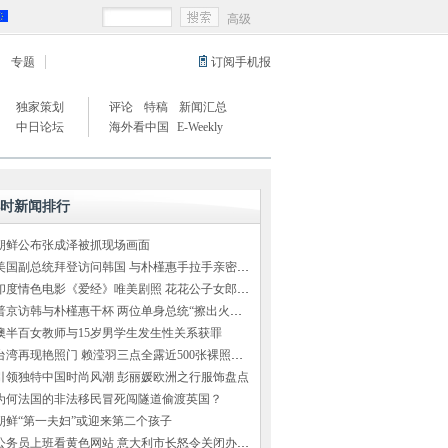
高级
专题
订阅手机报
独家策划
评论
特稿
新闻汇总
中日论坛
海外看中国
E-Weekly
小时新闻排行
朝鲜公布张成泽被抓现场画面
美国副总统拜登访问韩国 与朴槿惠手拉手亲密交谈
印度情色电影《爱经》唯美剧照 花花公子女郎出演
普京访韩与朴槿惠干杯 两位单身总统“擦出火花”（组图）
澳半百女教师与15岁男学生发生性关系获罪
台湾再现艳照门 赖滢羽三点全露近500张裸照外泄
引领独特中国时尚风潮 彭丽媛欧洲之行服饰盘点
为何法国的非法移民冒死闯隧道偷渡英国？
朝鲜“第一夫妇”或迎来第二个孩子
公务员上班看黄色网站 意大利市长怒令关闭办公室网络