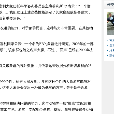
外交
塞利大象信托科学咨询委员会主席菲利斯·李表示：“一个群
型……我们发现上述这些性格决定了其家庭组成是否强大，
演着重要角色。”
持友谊的能力，对于象群而言，这种能力非常重要。在其他物
”
南
塞利国家公园中一个名为EB的象群进行研究。2006年的一部
后
领”，该象群也随之名声大臊。不过，“回声”已经在2009年去
埃
朝
有关该象群的统计数据，并依靠这些数据分析出该象群的26
强势的个性。研究人员发现，具有这种个性的大象通常能够对
，这类大象还会发出一种最为低沉的叫声，等于是告诉象
的智慧和解决问题的能力，这与动物界一般“推崇”支配欲和
中非常罕见。通常，支配地位是狗、猕猴、黑猩猩等很多动物