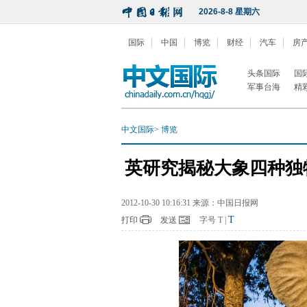
2026-8-8 星期六
国际
中国
博览
财经
汽车
房
头条国际
国
军事台海
精
中文国际
>
博览
英研究揭秘大象四种独
2012-10-30 10:16:31 来源：中国日报网
T
打印
发送
字号
T
|