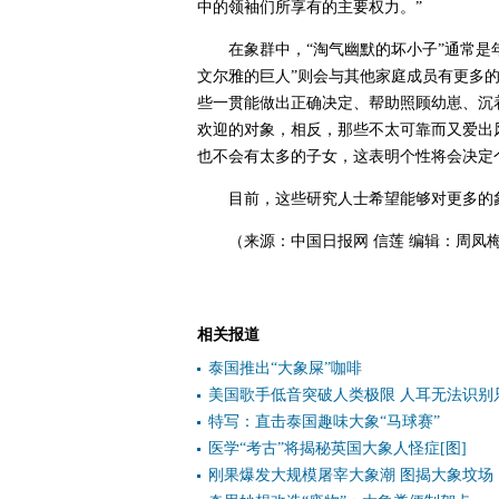
中的领袖们所享有的主要权力。”
在象群中，“淘气幽默的坏小子”通常是
文尔雅的巨人”则会与其他家庭成员有更多的
些一贯能做出正确决定、帮助照顾幼崽、沉
欢迎的对象，相反，那些不太可靠而又爱出
也不会有太多的子女，这表明个性将会决定
目前，这些研究人士希望能够对更多的
（来源：中国日报网 信莲 编辑：周凤
相关报道
泰国推出“大象屎”咖啡
美国歌手低音突破人类极限 人耳无法识别
特写：直击泰国趣味大象“马球赛”
医学“考古”将揭秘英国大象人怪症[图]
刚果爆发大规模屠宰大象潮 图揭大象坟场