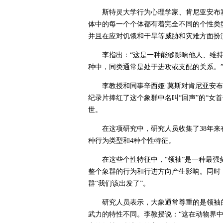
斯特灵大学行为心理学家、肯尼亚安布
体中的每一个个体都有着完全不同的个性类
并且在应对饥饿和干旱等威胁和灾难方面扮
李指出：“这是一种能够影响他人、维
种中，同类通常是处于进攻或支配的关系。
李教授和同事辛西娅·莫斯对肯尼亚安布
纪录片捧红了这个象群中名叫“回声”的“女首
世。
在这项研究中，研究人员收集了38年来
种行为类型和4种个性特征。
在这些个性特征中，“领袖”是一种最
整个象群的行为和行进方向产生影响。同时
群“我们该出发了”。
研究人员表示，大象通常尊重的是领袖
武力的特性不同。李教授说：“这在动物界