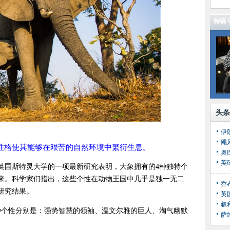
特稿 W
头条
伊
飓
性格使其能够在艰苦的自然环境中繁衍生息。
奥
，英国斯特灵大学的一项最新研究表明，大象拥有的4种独特个
来。科学家们指出，这些个性在动物王国中几乎是独一无二
研究结果。
英
叙
种个性分别是：强势智慧的领袖、温文尔雅的巨人、淘气幽默