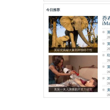
今日推荐
乔
iM
20
20
英研究揭秘大象四种独特个性
20
20
20
美第一夫人演喜剧片卖力搞笑
20