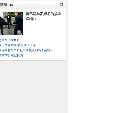
讲坛
奥巴马与罗姆尼的战争
详细
>>
海局势剑拔弩张
穆巴拉克时代 埃及谁主沉浮
及穆斯林势力崛起？伊核谈判能否突破？
鲜舞“剑” 意欲何为