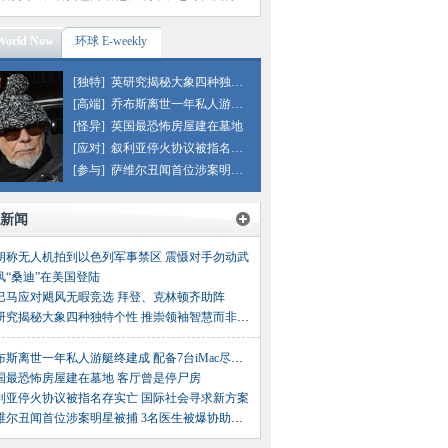
orld Now
环球 E-weekly
[独特]
英研究揭秘大象四种独特个性
[高端]
乔布斯离世一年私人游艇建成
[怪异]
英国最恐怖房屋建在墓地
[应对]
叙利亚停火协议被指名存实亡
[参与]
萨维尔丑闻首位涉案明星被捕
新闻
朗称无人机拍到以色列军事禁区 震慑对手勿动武
风“桑迪”在美国登陆
巴马应对飓风无暇竞选 拜登、克林顿齐助阵
英研究揭秘大象四种独特个性 推崇领袖智慧而非战斗力
乔布斯离世一年私人游艇终建成 配备7台iMac尽显“苹果风”
国最恐怖房屋建在墓地 客厅曾是停尸房
利亚停火协议被指名存实亡 国际社会寻求新方案
萨维尔丑闻首位涉案明星被捕 3名医生被爆协助或参与性侵