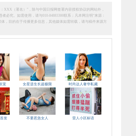
：XXX（署名）”，除与中国日报网签署内容授权协议的网站外，
究。如需使用，请与010-84883300联系；凡本网注明“来源：
它媒体，目的在于传播更多信息，其他媒体如需转载，请与稿件来源方
新宠
女星逆生长超极限
时尚达人奢华私藏
海首发
不要惹急女人
雷人小区标语