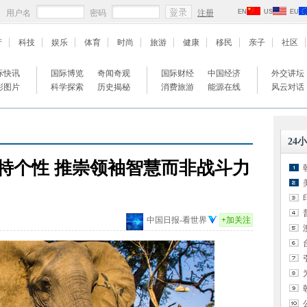
用户名
密码
注册
EN
US
EU
产
科技
娱乐
体育
时尚
旅游
健康
移民
亲子
社区
际快讯
国际博览
奇闻奇观
国际财经
中国经济
外交讲坛
彩图片
科学探索
历史揭秘
消费旅游
能源在线
风云对话
24
特个性 推崇领袖智慧而非战斗力
中国日报-看世界
+
加关注