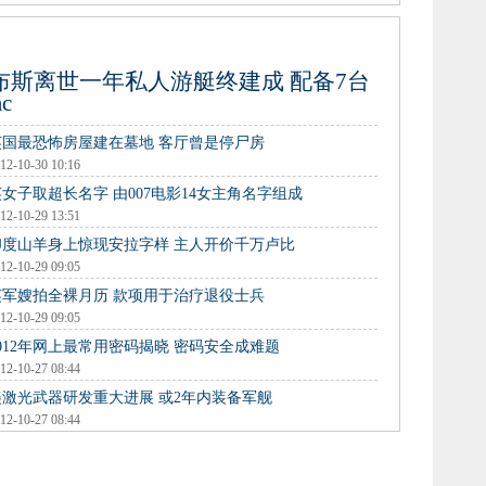
布斯离世一年私人游艇终建成 配备7台
ac
英国最恐怖房屋建在墓地 客厅曾是停尸房
12-10-30 10:16
英女子取超长名字 由007电影14女主角名字组成
12-10-29 13:51
印度山羊身上惊现安拉字样 主人开价千万卢比
12-10-29 09:05
英军嫂拍全裸月历 款项用于治疗退役士兵
12-10-29 09:05
2012年网上最常用密码揭晓 密码安全成难题
12-10-27 08:44
美激光武器研发重大进展 或2年内装备军舰
12-10-27 08:44