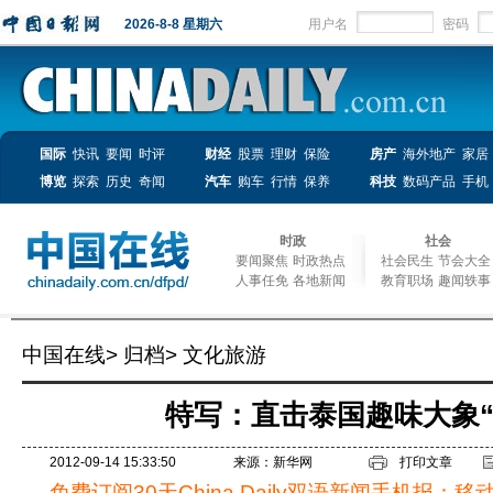
2026-8-8 星期六
用户名
密码
国际
快讯
要闻
时评
财经
股票
理财
保险
房产
海外地产
家居
博览
探索
历史
奇闻
汽车
购车
行情
保养
科技
数码产品
手机
时政
社会
要闻聚焦
时政热点
社会民生
节会大全
人事任免
各地新闻
教育职场
趣闻轶事
中国在线
>
归档
>
文化旅游
特写：直击泰国趣味大象“
2012-09-14 15:33:50
来源：新华网
打印文章
免费订阅30天China Daily双语新闻手机报：