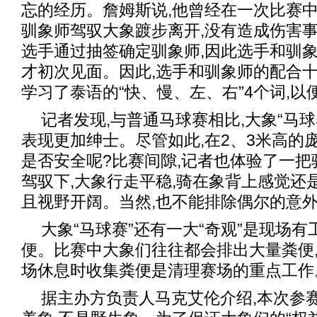
忘的经历。詹姆斯说,他曾经在一次比赛中
驯象师驾驭大象踱步离开,没有造成伤
选手通过抽签确定驯象师,因此选手和驯
才初次见面。因此,选手和驯象师的配合十
学习了泰语的“快、慢、左、右”4个词,以
记者发现,与普通马球赛相比,大象“马球
表现更加绅士。尽管如此,在2、3米高的
是否安全呢?比赛间隙,记者也体验了一
驾驭下,大象行走平稳,骑在象背上感觉还
且视野开阔。当然,也不能排除偶尔的意
大象“马球赛”还有一大“奇观”是现场
便。比赛中大象们往往都会排出大量粪便,
场休息时收集粪便是清理赛场的重点工作
据主办方负责人马克艾伦介绍,本次参赛