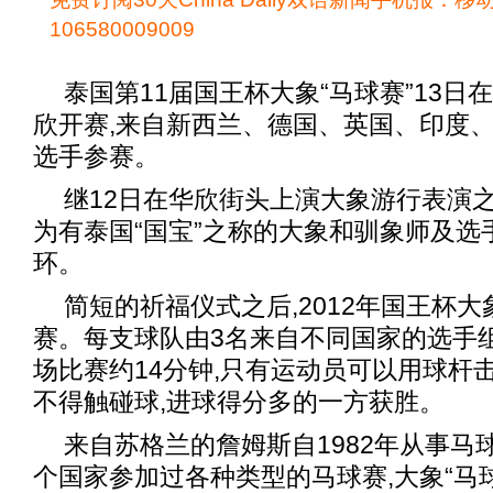
106580009009
泰国第11届国王杯大象“马球赛”13
欣开赛,来自新西兰、德国、英国、印度、
选手参赛。
继12日在华欣街头上演大象游行表演之后
为有泰国“国宝”之称的大象和驯象师及选
环。
简短的祈福仪式之后,2012年国王杯大
赛。每支球队由3名来自不同国家的选手组
场比赛约14分钟,只有运动员可以用球杆
不得触碰球,进球得分多的一方获胜。
来自苏格兰的詹姆斯自1982年从事马球
个国家参加过各种类型的马球赛,大象“马