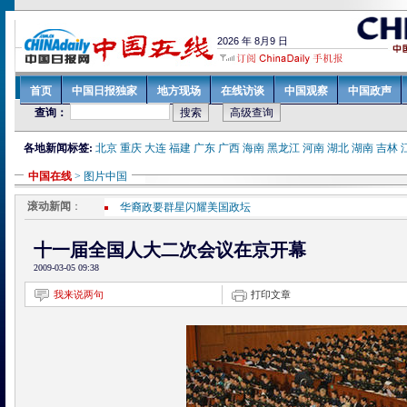
各地新闻标签:
北京
重庆
大连
福建
广东
广西
海南
黑龙江
河南
湖北
湖南
吉林
中国在线
> 图片中国
滚动新闻
：
华裔政要群星闪耀美国政坛
房价稳步上升 房地产成青海经济增长强大动力
青海将拿出30多个资源性项目吸引国内外买家
十一届全国人大二次会议在京开幕
郑功成：《社会保险法》有望通过
2009-03-05 09:38
胡锦涛等9常委参加政协十一届二次会议分组讨论
我来说两句
打印文章