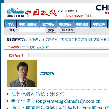
各地新闻标签:
北京
重庆
大连
福建
广东
广西
海南
黑龙江
河南
湖北
湖南
吉林
中国在线
> 中国日报
江苏
记者站
记者站介绍
江苏记者站
江苏记者站站长：宋文伟
电子信箱：songwenwei@chinadaily.com.cn
地址：南京市洪武路359号福鑫国际大厦2603