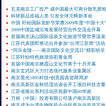
瓦克南京工厂投产 成中国最大可再分散乳胶
科研新品造福人类 引发全球灭蟑新革命
中国·盱眙国际龙虾节荣膺2009年度“中国十大
2009中国盐城沿海发展经贸合作交流会开幕
首届南京汤山国际温泉文化旅游节暨世界温泉
江苏代表团即将访台并参加“台湾江苏周”活动
“同乐金陵——南京国际文化交流日”精彩纷呈
江苏盱眙特色旅游添彩黄金周
首届中国南京栖霞山文化节将于十月开幕
南京玄武区大力打造现代服务业集聚区
南京晨光1895科技•创意园喜迎两周岁
南京高新区金秋经茂洽谈会开工项目科技含量
江苏省推出系列活动庆祝新中国60华诞
万裕（中国）投资有限公司落户南京高新区
南京成为台湾生物医药企业投资兴业首选宝地