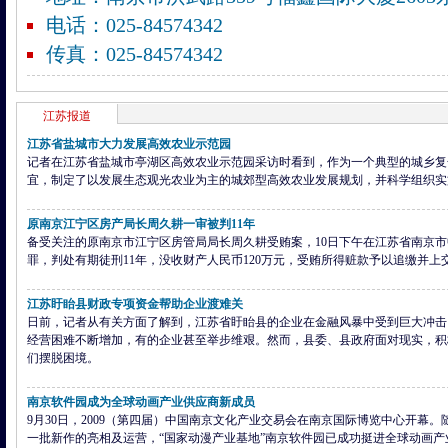
电话：025-84574342
传真：025-84574342
江苏
报道
江苏省盐城市大力发展高效农业示范园
记者在江苏省盐城市亭湖区高效农业示范园采访时看到，作为一个典型的城乡复
宜，制定了以发展生态观光农业为主的城郊型高效农业发展规划，并科学组织实
原南京江宁区房产局长周久耕一审被判11年
备受关注的原南京市江宁区房管局局长周久耕受贿案，10日下午在江苏省南京
罪，判处有期徒刑11年，没收财产人民币120万元，受贿所得赃款予以追缴并上
江苏盱眙县财政专项资金帮助企业渡难关
日前，记者从有关方面了解到，江苏省盱眙县的企业在金融风暴中受到巨大冲击
经营困难不断增加，有的企业甚至举步维艰。然而，县委、县政府面对现实，积
们摆脱困境。
南京软件园成为全球动画产业供应商新成员
9月30日，2009（第四届）中国南京文化产业交易会在南京国际博览中心开幕
一批新作的亮相及运营，“国家动漫产业基地”南京软件园已成功挺进全球动画产