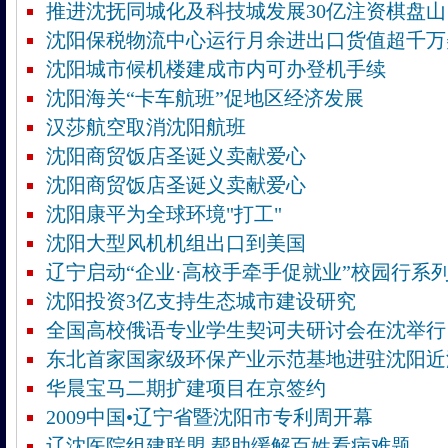
推进沈抚同城化及科技城发展30亿注资棋盘山
沈阳保税物流中心运行月余进出口货值超千万
沈阳城市候机楼建成市内可办登机手续
沈阳海关“卡车航班”促地区经济发展
汉莎航空取消沈阳航班
沈阳商贸饭店圣诞义卖献爱心
沈阳商贸饭店圣诞义卖献爱心
沈阳康平为全球环境"打工"
沈阳大型风机机组出口到美国
辽宁启动“企业·高校手牵手促就业”校园行系
沈阳投资3亿支持生态城市建设研究
全国高校俄语专业学生契诃夫研讨会在沈举行
东北首家国家级环保产业示范基地进驻沈阳近
华晨宝马二期扩建项目在京签约
2009中国•辽宁省暨沈阳市专利周开幕
辽沈医院组建联盟 帮助缓解百姓看病难题