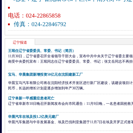
电话：024-22865858
传真：024-22846792
辽宁
报道
王珉任辽宁省委委员、常委、书记（简历）
11月30日，辽宁省委召开全省领导干部大会，宣布中共中央关于辽宁省委主要
南受中央委托宣布：王珉同志任辽宁省委委员、常委、书记；张文岳同志不再担
宝马、华晨集团新增投资50亿元在沈阳建新工厂
华晨宝马汽车有限公司将在沈阳经济技术开发区进行新厂区建设，该建设项目计
民币，长远的增长计划是逐步增加到年产
30
万辆。
辽宁阜新一甲感重症患者死亡
辽宁省阜新市10日晚召开新闻发布会向市民通告：11月9日晚，一名患者因抢救
华晨汽车在埃及投1.2亿美元建厂
华晨汽车集团与中非发展基金、埃及巴伐利亚集团于11月7日在埃及开罗正式签