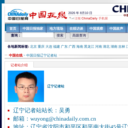
各地新闻标签:
北京
重庆
大连
福建
广东
广西
海南
黑龙江
河南
湖北
湖南
吉林
中国在线
> 中国日报
辽宁
记者站
记者站介绍
辽宁记者站
辽宁记者站站长：吴勇
邮箱：wuyong@chinadaily.com.cn
地址：辽宁省沈阳市和平区和平南大街45号辽宁省