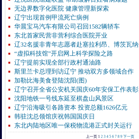
无边界数字化医院 健康管理新探索
辽宁出现首例甲流死亡病例
华晨宝马汽车有限公司召回1582辆轿车
东北首家民营非营利综合医院开业
辽32名援非青年志愿者赴塞拉利昂、博茨瓦
“虚拟科技馆”开启网上科学探险之路
辽宁提前实现全部行政村通油路
斯里兰卡总理到访辽宁 推动双方多领域合作
加勒比海美食登陆沈阳(图)
辽宁召开全省公安机关国庆60年安保工作表彰
沈阳地铁一号线东延至棋盘山风景区
辽宁沿海吸引各路资本 投资总额1626亿元
韩驻沈总领馆庆祝韩国国庆日
东北内陆地区唯一保税物流港正式封关运行
上一页
1
2
3
4
5
6
7
8
9
下一页