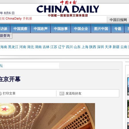
海南
黑龙江
河南
湖北
湖南
吉林
江苏
辽宁
四川
山东
上海
陕西
深圳
天津
新疆
云南
坛
青海经济增长强大动力
性项目吸引国内外买家
在京开幕
有望通过
十一届二次会议分组讨论
打印文章
发送给好友