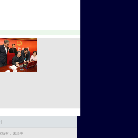
会
|
所有， 未经中