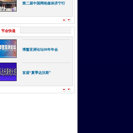
第二届中国网络媒体济宁行
节会快递
博鳌亚洲论坛08年年会
首届“夏季达沃斯”