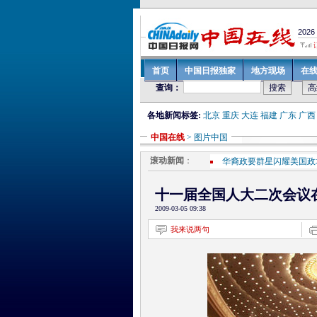
各地新闻标签:
北京
重庆
大连
福建
广东
广西
中国在线
> 图片中国
滚动新闻
：
华裔政要群星闪耀美国政
房价稳步上升 房地产成
青海将拿出30多个资源
十一届全国人大二次会议
郑功成：《社会保险法》
2009-03-05 09:38
胡锦涛等9常委参加政协
我来说两句