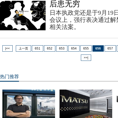
后患无穷
日本执政党还是于9月19
会议上，强行表决通过解
相关法案。
|<<
上一页
651
652
653
654
655
656
657
>>|