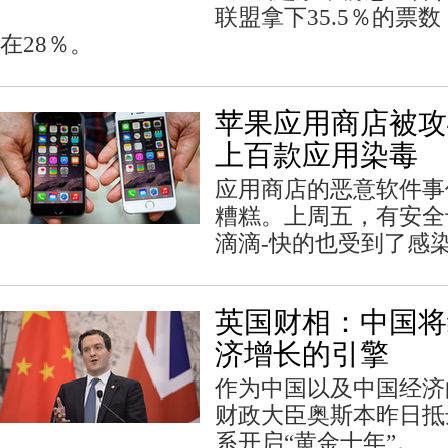
联盟拿下35.5％的票
在28％。
苹果应用商店被攻
上百款应用染毒
应用商店的恶意软件事
糟糕。上周五，有安全
滴滴-快的也受到了感
英国财相：中国将
济增长的引擎
作为中国以及中国经济
财政大臣奥斯本昨日抵
系开启“黄金十年”。