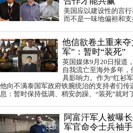
合作才能共赢
美国应以建设性的言行
而不是一味地偏袒和支
他信欲卷土重来夺
军”：暂时“装死”
英国媒体9月20日报道
自我流亡至海外多年，
具影响力。作为“红衫
他向不满泰国军政府铁腕统治的支持者们传
息：暂时保持低调、稍安勿躁、“装死”就对
阿富汗军人被曝长
军官命令士兵袖手