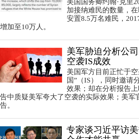
美国国务卿约翰·克里2
加接纳难民的数量，在
安置8.5万名难民，20
增加至10万人。
美军胁迫分析公司
空袭IS成效
美国军方目前正忙于空
国”（IS），同时邀请
效果；却在分析报告上
告中质疑美军夸大了空袭的实际效果；美军
告。
专家谈习近平访美