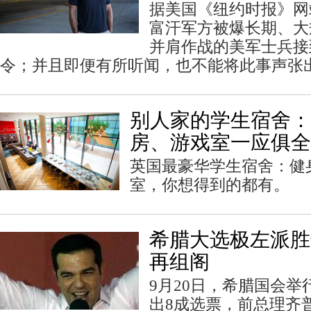
据美国《纽约时报》网
富汗军方被爆长期、大
并肩作战的美军士兵接
令；并且即便有所听闻，也不能将此事声张
别人家的学生宿舍：
房、游戏室一应俱全
英国最豪华学生宿舍：健
室，你想得到的都有。
希腊大选极左派胜
再组阁
9月20日，希腊国会
出8成选票，前总理齐