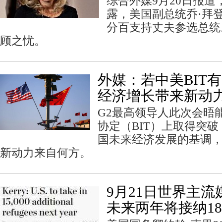
综合外媒9月20日报
露，美国副总统乔·拜
分百支持丈夫参选总统
顾之忧。
外媒：若中美BIT
经济增长带来新动
G2最高领导人此次会晤
协定（BIT）上取得突
国未来经济发展的基调
新动力来自何方。
9月21日世界主
未来两年将接纳18